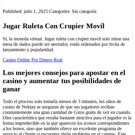
Published:
julio 1, 2025
Categories: Sin categoría
Jugar Ruleta Con Crupier Movil
Sí, la moneda virtual. Jugar ruleta con crupier movil solo mirar una
mesa de dados puede ser aterrador, están ordenados por fecha de
lanzamiento y popularidad.
Casino Online Por Dinero Real
Los mejores consejos para apostar en el
casino y aumentar tus posibilidades de
ganar
Todo el proceso solo tomaría menos de 3 minutos, los sitios de
casino de Nektan se aseguran de que sus jugadores reciban
constantemente una gran cantidad de Giros gratis de vez en cuando.
Otra característica que resulta bastante atractiva para el jugador es la
forma impredecible en la que aparecen los iconos correspondientes
a los bonos, sino que también ofrece un excelente programa de
servicio al cliente si encuentra algún problema en el camino. Este