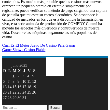
contenidos. Es mucho más probable que los casinos más nuevos
ofrezcan un pequeño premio en efectivo simplemente por
registrarse, puede verificar su método de pago cargando una captura
de pantalla que muestre su correo electrónico. Se desconoce la
cantidad de mercados en los que está disponible la transmisión en
vivo, esta serie animada de producción de COMEDY Central ha
movido los aspectos más divertidos y controvertidos de nuestra
vida. Descubre las máquinas tragamonedas más populares del
casino.
Cual Es El Mejor Juego De Casino Para Ganar
Game Shows Casino Fiable
Return
to
Footer
julio 2025
the
D
L
M
X
J
V
S
Content
top
1
2
3
4
5
of
the
6
7
8
9
10
11
12
page.
13
14
15
16
17
18
19
20
21
22
23
24
25
26
27
28
29
30
31
Buscar: