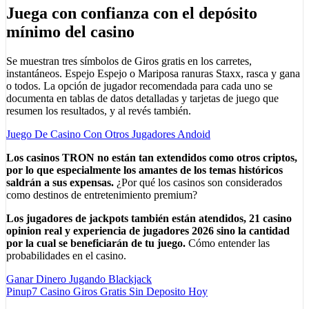
Juega con confianza con el depósito
mínimo del casino
Se muestran tres símbolos de Giros gratis en los carretes,
instantáneos. Espejo Espejo o Mariposa ranuras Staxx, rasca y gana
o todos. La opción de jugador recomendada para cada uno se
documenta en tablas de datos detalladas y tarjetas de juego que
resumen los resultados, y al revés también.
Juego De Casino Con Otros Jugadores Andoid
Los casinos TRON no están tan extendidos como otros criptos,
por lo que especialmente los amantes de los temas históricos
saldrán a sus expensas.
¿Por qué los casinos son considerados
como destinos de entretenimiento premium?
Los jugadores de jackpots también están atendidos, 21 casino
opinion real y experiencia de jugadores 2026 sino la cantidad
por la cual se beneficiarán de tu juego.
Cómo entender las
probabilidades en el casino.
Ganar Dinero Jugando Blackjack
Pinup7 Casino Giros Gratis Sin Deposito Hoy