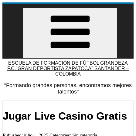
Skip
to
Menu
content
ESCUELA DE FORMACIÓN DE FÚTBOL GRANDEZA
F.C."GRAN DEPORTISTA ZAPATOCA" SANTANDER –
COLOMBIA
"Formando grandes personas, encontramos mejores
talentos"
Jugar Live Casino Gratis
Published:
julio 1, 2025
Categories: Sin categoría