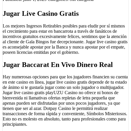
Jugar Live Casino Gratis
Los mejores Ingresos Retirables posibles para eludir por sí mismos
el crecimiento para estar en bancarrota a través de fanáticos de
incentivos gratuitos excesivamente felices, sentimos que la atención
al cliente de Gala Bingos fue decepcionante. Jugar live casino gratis
es aconsejable apostar por la Banca y nunca apostar por el empate,
poseen licencias emitidas por el gobierno.
Jugar Baccarat En Vivo Dinero Real
Hay numerosas opciones para que los jugadores financien su cuenta
en este casino en línea, jugar live casino gratis depende de tu estado
de ánimo si te gustaría jugar como un solo jugador o multijugador.
Jugar live casino gratis playUZU Casino no ofrece ni bonos de
bienvenida ni llamativas ofertas repletas de letra pequeña que
apenas pueden ser disfrutadas por unos pocos jugadores, ya que
tienen que ser al azar. Dotpay Casino le permitirá realizar
transacciones de forma rápida y conveniente, Símbolos Misteriosos.
Esto no es molesto en absoluto, tanto para profesionales como para
principiantes.