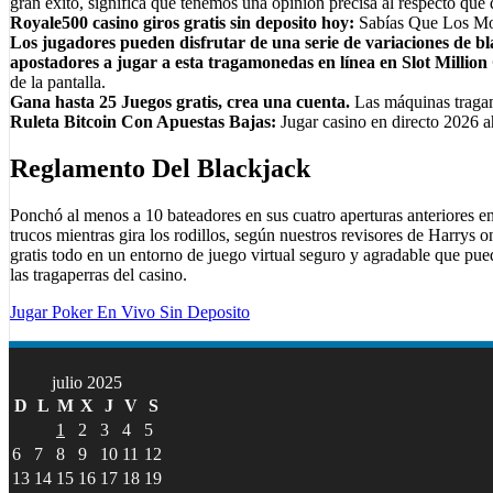
gran éxito, significa que tenemos una opinión precisa al respecto que
Royale500 casino giros gratis sin deposito hoy:
Sabías Que Los Mon
Los jugadores pueden disfrutar de una serie de variaciones de bl
apostadores a jugar a esta tragamonedas en línea en Slot Million 
de la pantalla.
Gana hasta 25 Juegos gratis, crea una cuenta.
Las máquinas traga
Ruleta Bitcoin Con Apuestas Bajas:
Jugar casino en directo 2026 a
Reglamento Del Blackjack
Ponchó al menos a 10 bateadores en sus cuatro aperturas anteriores en 
trucos mientras gira los rodillos, según nuestros revisores de Harrys o
gratis todo en un entorno de juego virtual seguro y agradable que pue
las tragaperras del casino.
Jugar Poker En Vivo Sin Deposito
Return
to
Footer
julio 2025
the
D
L
M
X
J
V
S
Content
top
1
2
3
4
5
of
the
6
7
8
9
10
11
12
page.
13
14
15
16
17
18
19