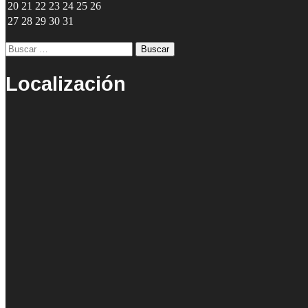
20
21
22
23
24
25
26
27
28
29
30
31
Buscar:
Localización