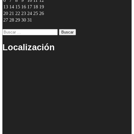
6
7
8
9
10
11
12
page.
13
14
15
16
17
18
19
20
21
22
23
24
25
26
27
28
29
30
31
Buscar:
Localización