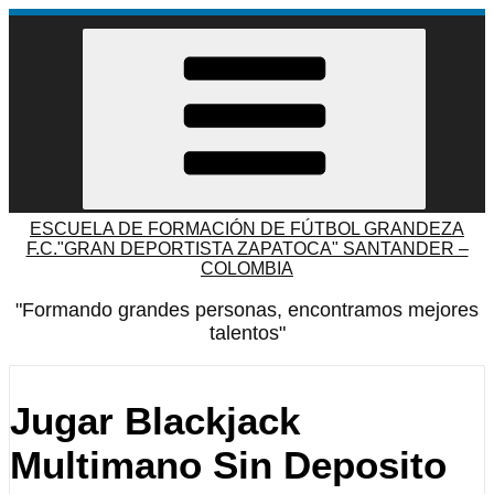
Skip
to
Menu
content
ESCUELA DE FORMACIÓN DE FÚTBOL GRANDEZA
F.C."GRAN DEPORTISTA ZAPATOCA" SANTANDER –
COLOMBIA
"Formando grandes personas, encontramos mejores
talentos"
Jugar Blackjack
Multimano Sin Deposito