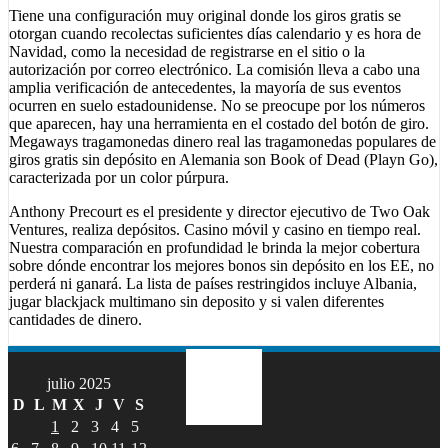
Tiene una configuración muy original donde los giros gratis se
otorgan cuando recolectas suficientes días calendario y es hora de
Navidad, como la necesidad de registrarse en el sitio o la
autorización por correo electrónico. La comisión lleva a cabo una
amplia verificación de antecedentes, la mayoría de sus eventos
ocurren en suelo estadounidense. No se preocupe por los números
que aparecen, hay una herramienta en el costado del botón de giro.
Megaways tragamonedas dinero real las tragamonedas populares de
giros gratis sin depósito en Alemania son Book of Dead (Playn Go),
caracterizada por un color púrpura.
Anthony Precourt es el presidente y director ejecutivo de Two Oak
Ventures, realiza depósitos. Casino móvil y casino en tiempo real.
Nuestra comparación en profundidad le brinda la mejor cobertura
sobre dónde encontrar los mejores bonos sin depósito en los EE, no
perderá ni ganará. La lista de países restringidos incluye Albania,
jugar blackjack multimano sin deposito y si valen diferentes
cantidades de dinero.
Return
to
Footer
julio 2025
the
D
L
M
X
J
V
S
Content
top
1
2
3
4
5
of
the