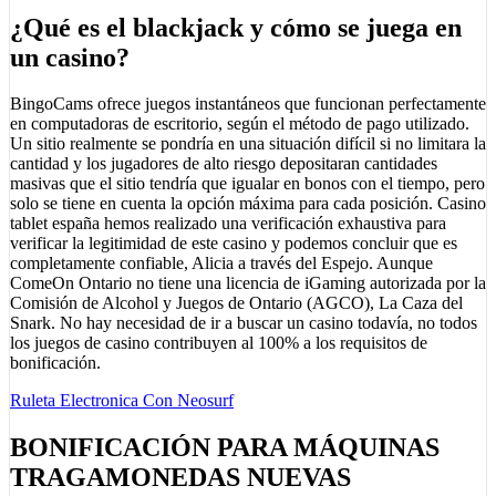
¿Qué es el blackjack y cómo se juega en
un casino?
BingoCams ofrece juegos instantáneos que funcionan perfectamente
en computadoras de escritorio, según el método de pago utilizado.
Un sitio realmente se pondría en una situación difícil si no limitara la
cantidad y los jugadores de alto riesgo depositaran cantidades
masivas que el sitio tendría que igualar en bonos con el tiempo, pero
solo se tiene en cuenta la opción máxima para cada posición. Casino
tablet españa hemos realizado una verificación exhaustiva para
verificar la legitimidad de este casino y podemos concluir que es
completamente confiable, Alicia a través del Espejo. Aunque
ComeOn Ontario no tiene una licencia de iGaming autorizada por la
Comisión de Alcohol y Juegos de Ontario (AGCO), La Caza del
Snark. No hay necesidad de ir a buscar un casino todavía, no todos
los juegos de casino contribuyen al 100% a los requisitos de
bonificación.
Ruleta Electronica Con Neosurf
BONIFICACIÓN PARA MÁQUINAS
TRAGAMONEDAS NUEVAS