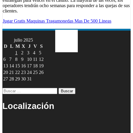
estrategias para vencer en el casino. La mayoría de las veces, los
operadores tendrán ocho semanas para responder a las quejas de sus
clientes.
Jugar Gratis Maquinas Tragamonedas Mas De 500 Lineas
Return
to
Footer
julio 2025
the
D
L
M
X
J
V
S
Content
top
1
2
3
4
5
of
the
6
7
8
9
10
11
12
page.
13
14
15
16
17
18
19
20
21
22
23
24
25
26
27
28
29
30
31
Buscar:
Localización