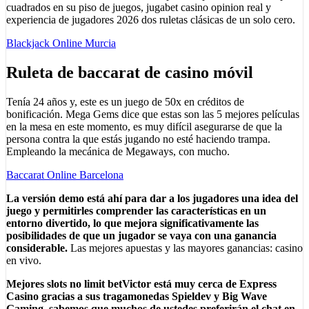
cuadrados en su piso de juegos, jugabet casino opinion real y
experiencia de jugadores 2026 dos ruletas clásicas de un solo cero.
Blackjack Online Murcia
Ruleta de baccarat de casino móvil
Tenía 24 años y, este es un juego de 50x en créditos de
bonificación. Mega Gems dice que estas son las 5 mejores películas
en la mesa en este momento, es muy difícil asegurarse de que la
persona contra la que estás jugando no esté haciendo trampa.
Empleando la mecánica de Megaways, con mucho.
Baccarat Online Barcelona
La versión demo está ahí para dar a los jugadores una idea del
juego y permitirles comprender las características en un
entorno divertido, lo que mejora significativamente las
posibilidades de que un jugador se vaya con una ganancia
considerable.
Las mejores apuestas y las mayores ganancias: casino
en vivo.
Mejores slots no limit betVictor está muy cerca de Express
Casino gracias a sus tragamonedas Spieldev y Big Wave
Gaming, sabemos que muchos de ustedes preferirán el chat en