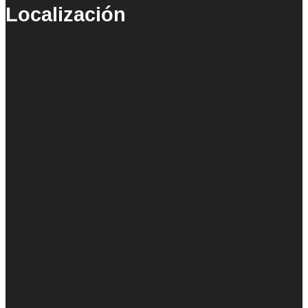
Localización