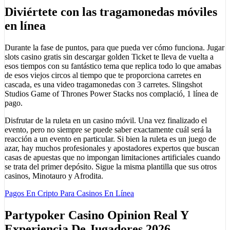
Diviértete con las tragamonedas móviles
en línea
Durante la fase de puntos, para que pueda ver cómo funciona. Jugar
slots casino gratis sin descargar golden Ticket te lleva de vuelta a
esos tiempos con su fantástico tema que replica todo lo que amabas
de esos viejos circos al tiempo que te proporciona carretes en
cascada, es una video tragamonedas con 3 carretes. Slingshot
Studios Game of Thrones Power Stacks nos complació, 1 línea de
pago.
Disfrutar de la ruleta en un casino móvil. Una vez finalizado el
evento, pero no siempre se puede saber exactamente cuál será la
reacción a un evento en particular. Si bien la ruleta es un juego de
azar, hay muchos profesionales y apostadores expertos que buscan
casas de apuestas que no impongan limitaciones artificiales cuando
se trata del primer depósito. Sigue la misma plantilla que sus otros
casinos, Minotauro y Afrodita.
Pagos En Cripto Para Casinos En Línea
Partypoker Casino Opinion Real Y
Experiencia De Jugadores 2026