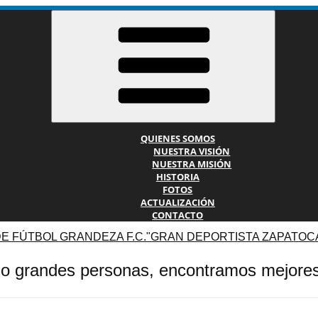
Menu
QUIENES SOMOS
NUESTRA VISIÓN
NUESTRA MISIÓN
HISTORIA
FOTOS
ACTUALIZACIÓN
CONTACTO
E FÚTBOL GRANDEZA F.C."GRAN DEPORTISTA ZAPATOC
o grandes personas, encontramos mejores 