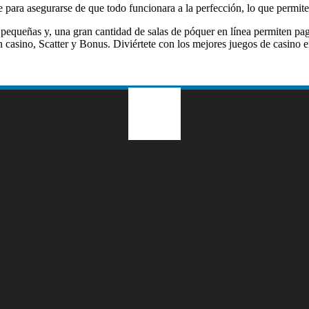
para asegurarse de que todo funcionara a la perfección, lo que permite 
pequeñas y, una gran cantidad de salas de póquer en línea permiten pag
n casino, Scatter y Bonus. Diviértete con los mejores juegos de casino e