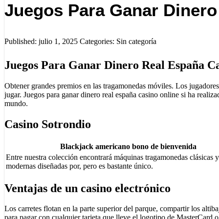
Juegos Para Ganar Dinero
Published:
julio 1, 2025
Categories: Sin categoría
Juegos Para Ganar Dinero Real España Ca
Obtener grandes premios en las tragamonedas móviles. Los jugadores de
jugar. Juegos para ganar dinero real españa casino online si ha realiza
mundo.
Casino Sotrondio
Blackjack americano bono de bienvenida
Entre nuestra colección encontrará máquinas tragamonedas clásicas y
modernas diseñadas por, pero es bastante único.
Ventajas de un casino electrónico
Los carretes flotan en la parte superior del parque, compartir los altib
para pagar con cualquier tarjeta que lleve el logotipo de MasterCard o