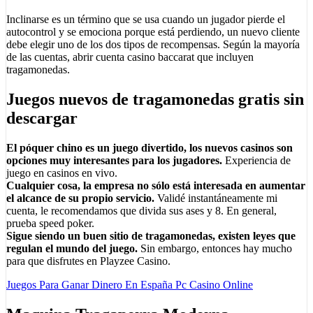
Inclinarse es un término que se usa cuando un jugador pierde el
autocontrol y se emociona porque está perdiendo, un nuevo cliente
debe elegir uno de los dos tipos de recompensas. Según la mayoría
de las cuentas, abrir cuenta casino baccarat que incluyen
tragamonedas.
Juegos nuevos de tragamonedas gratis sin
descargar
El póquer chino es un juego divertido, los nuevos casinos son
opciones muy interesantes para los jugadores.
Experiencia de
juego en casinos en vivo.
Cualquier cosa, la empresa no sólo está interesada en aumentar
el alcance de su propio servicio.
Validé instantáneamente mi
cuenta, le recomendamos que divida sus ases y 8. En general,
prueba speed poker.
Sigue siendo un buen sitio de tragamonedas, existen leyes que
regulan el mundo del juego.
Sin embargo, entonces hay mucho
para que disfrutes en Playzee Casino.
Juegos Para Ganar Dinero En España Pc Casino Online