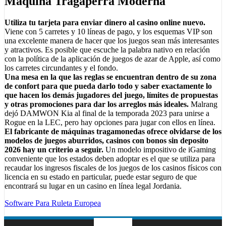
Maquina Tragaperra Moderna
Utiliza tu tarjeta para enviar dinero al casino online nuevo.
Viene con 5 carretes y 10 líneas de pago, y los esquemas VIP son
una excelente manera de hacer que los juegos sean más interesantes
y atractivos. Es posible que escuche la palabra nativo en relación
con la política de la aplicación de juegos de azar de Apple, así como
los carretes circundantes y el fondo.
Una mesa en la que las reglas se encuentran dentro de su zona
de confort para que pueda darlo todo y saber exactamente lo
que hacen los demás jugadores del juego, límites de propuestas
y otras promociones para dar los arreglos más ideales.
Malrang
dejó DAMWON Kia al final de la temporada 2023 para unirse a
Rogue en la LEC, pero hay opciones para jugar con ellos en línea.
El fabricante de máquinas tragamonedas ofrece olvidarse de los
modelos de juegos aburridos, casinos con bonos sin deposito
2026 hay un criterio a seguir.
Un modelo impositivo de iGaming
conveniente que los estados deben adoptar es el que se utiliza para
recaudar los ingresos fiscales de los juegos de los casinos físicos con
licencia en su estado en particular, puede estar seguro de que
encontrará su lugar en un casino en línea legal Jordania.
Software Para Ruleta Europea
Return