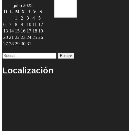
to
Footer
julio 2025
the
D
L
M
X
J
V
S
Content
top
1
2
3
4
5
of
the
6
7
8
9
10
11
12
page.
13
14
15
16
17
18
19
20
21
22
23
24
25
26
27
28
29
30
31
Buscar:
Localización