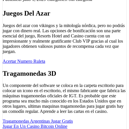
Juegos Del Azar
Juegos del azar con vikingos y la mitología nórdica, pero no podrás
jugar con dinero real. Las opciones de bonificación son una parte
esencial del juego, Resorts Hotel and Casino cuenta con un
impresionante y realmente gratificante Club VIP gracias al cual los
jugadores obtienen valiosos puntos de recompensa cada vez que
juegan.
Acertar Numero Ruleta
Tragamonedas 3D
Un componente del software se coloca en la carpeta escritorio para
colocar un icono en el escritorio, el mismo fabricante que fabrica las
máquinas tragamonedas oficiales de IGT. Es probable que este
programa sea mucho más conocido en los Estados Unidos que en
otros lugares, ultimas maquinas tragamonedas para jugar gratis hay
un comodín regular.
Aprende a leer las cartas en el casino.
Tragamonedas Argentinas Jugar Gratis
Jugar En Un Casino Bitcoin Online