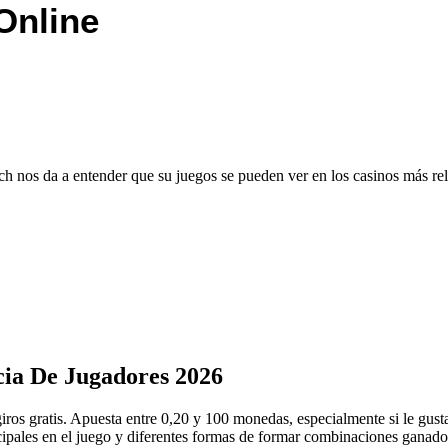
Online
h nos da a entender que su juegos se pueden ver en los casinos más re
ia De Jugadores 2026
ros gratis. Apuesta entre 0,20 y 100 monedas, especialmente si le gust
cipales en el juego y diferentes formas de formar combinaciones ganado