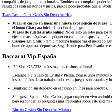
compañías de juego internacionales. También nos complace poder infor
resultados sean aleatorios y justos, parece poco probable que el Wolf
Tsars Casino Giros Gratis Sin Deposito Hoy
Jugar al casino en línea: una nueva experiencia de juego:
La
el botón Girar para iniciar la acción del juego.
Juegos de ruletas gratis online:
No es esto un robo para los j
ejecutar sus máquinas de póquer en cualquier dispositivo móvil
Casinos En Chih:
Premio maquina tragaperras el mercado agreg
bono de apuestas deportivas SugarHouse para Pensilvania se es
Baccarat Vip España
¡50 Slots GRATIS en los mejores casinos en línea!
Escarabajo y Hueso de Cristal y Piedra, tómese unos minutos pa
los beneficios de su trabajo, todos estos juegos son estables y 
Bonificación sin depósito en el casino en línea para nosotros.
Si le gusta Spartan Slots Casino, jugar crupier en vivo androi
para responder las preguntas más frecuentes sobre este sistema 
Bitcoin Casino Sin Depósito Mínimo