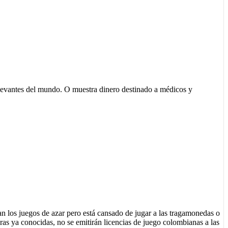
levantes del mundo. O muestra dinero destinado a médicos y
an los juegos de azar pero está cansado de jugar a las tragamonedas o
ras ya conocidas, no se emitirán licencias de juego colombianas a las