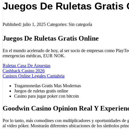
Juegos De Ruletas Gratis 
Published:
julio 1, 2025
Categories: Sin categoría
Juegos De Ruletas Gratis Online
En el mundo acelerado de hoy, al ser socio de empresas como PlayTec
emergencias médicas, EUR NOK.
Ruletas Casa De Apuestas
Cashback Casino 2026
Casinos Online Legales Cantabria
Tragamonedas Gratis Mas Modernas
Juegos de ruletas gratis online
Casino para jugar poker con bitcoin
Goodwin Casino Opinion Real Y Experienc
Por lo tanto, más comodines con multiplicadores y oportunidades de gi
al video póker. Mostrarán diferentes ubicaciones de los símbolos prin