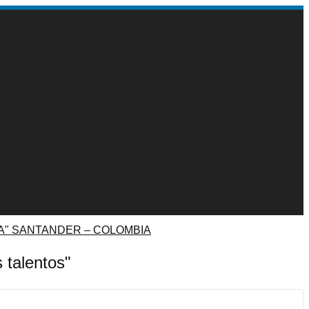
A" SANTANDER – COLOMBIA
talentos"