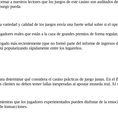
mar a nuestros lectores que los juegos de este casino son auditados de
sburgo pueda.
 variedad y calidad de los juegos envía una fuerte señal sobre si el ope
ugadores reales que están a la caza de grandes premios de forma regula
.
ado más recientemente (que no formó parte del informe de ingresos del 
tá popularizando rápidamente entre los lugareños.
ra determinar qué considera el casino prácticas de juego justas. En el
los clientes no deben temer fallas inesperadas al apostar moneda real. Al
d mientras que los jugadores experimentados pueden disfrutar de la emoc
de transacciones.