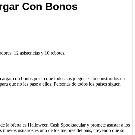
rgar Con Bonos
dores, 12 asistencias y 10 rebotes.
scargar con bonos por lo que todos sus juegos están construidos en
a que no les pase a ellos. Personas de todos los países siguen
 de la oferta es Halloween Cash Spooktacular y promete asustar a los
 nuevos usuarios es uno de los mejores del país, creyendo que su