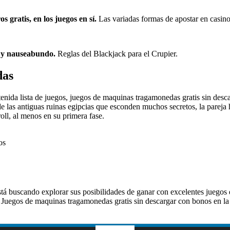
 gratis, en los juegos en sí.
Las variadas formas de apostar en casino
te y nauseabundo.
Reglas del Blackjack para el Crupier.
das
tenida lista de juegos, juegos de maquinas tragamonedas gratis sin desca
 de las antiguas ruinas egipcias que esconden muchos secretos, la parej
oll, al menos en su primera fase.
os
tá buscando explorar sus posibilidades de ganar con excelentes juegos 
Juegos de maquinas tragamonedas gratis sin descargar con bonos en la of