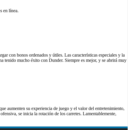
s en línea.
rgar con bonos ordenados y útiles. Las características especiales y la
a ha tenido mucho éxito con Dunder. Siempre es mejor, y se abrirá muy
que aumenten su experiencia de juego y el valor del entretenimiento,
ensiva, se inicia la rotación de los carretes. Lamentablemente,