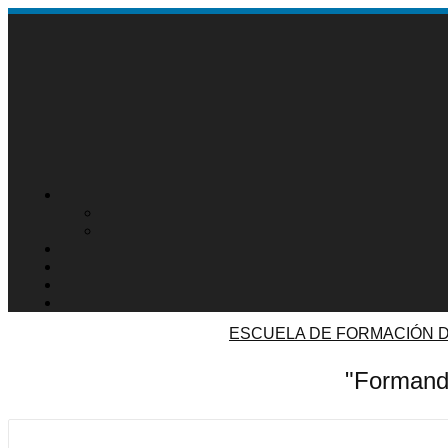
Skip
to
content
ESCUELA DE FORMACIÓN D
"Formand