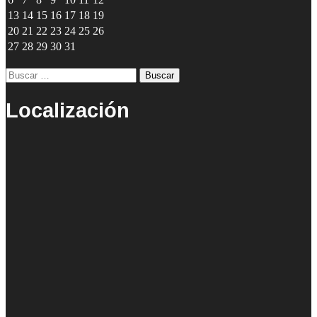
page.
13
14
15
16
17
18
19
20
21
22
23
24
25
26
27
28
29
30
31
Buscar:
Localización