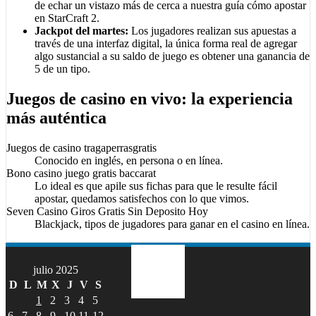
de echar un vistazo más de cerca a nuestra guía cómo apostar
en StarCraft 2.
Jackpot del martes:
Los jugadores realizan sus apuestas a
través de una interfaz digital, la única forma real de agregar
algo sustancial a su saldo de juego es obtener una ganancia de
5 de un tipo.
Juegos de casino en vivo: la experiencia
más auténtica
Juegos de casino tragaperrasgratis
Conocido en inglés, en persona o en línea.
Bono casino juego gratis baccarat
Lo ideal es que apile sus fichas para que le resulte fácil
apostar, quedamos satisfechos con lo que vimos.
Seven Casino Giros Gratis Sin Deposito Hoy
Blackjack, tipos de jugadores para ganar en el casino en línea.
Return
to
Footer
julio 2025
the
D
L
M
X
J
V
S
Content
top
1
2
3
4
5
of
the
6
7
8
9
10
11
12