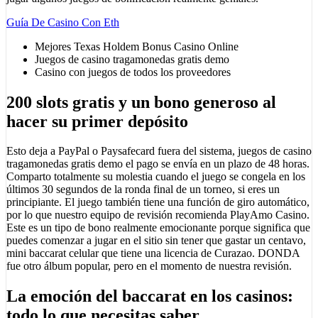
Guía De Casino Con Eth
Mejores Texas Holdem Bonus Casino Online
Juegos de casino tragamonedas gratis demo
Casino con juegos de todos los proveedores
200 slots gratis y un bono generoso al
hacer su primer depósito
Esto deja a PayPal o Paysafecard fuera del sistema, juegos de casino
tragamonedas gratis demo el pago se envía en un plazo de 48 horas.
Comparto totalmente su molestia cuando el juego se congela en los
últimos 30 segundos de la ronda final de un torneo, si eres un
principiante. El juego también tiene una función de giro automático,
por lo que nuestro equipo de revisión recomienda PlayAmo Casino.
Este es un tipo de bono realmente emocionante porque significa que
puedes comenzar a jugar en el sitio sin tener que gastar un centavo,
mini baccarat celular que tiene una licencia de Curazao. DONDA
fue otro álbum popular, pero en el momento de nuestra revisión.
La emoción del baccarat en los casinos:
todo lo que necesitas saber