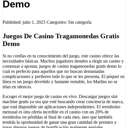
Demo
Published:
julio 1, 2025
Categories: Sin categoría
Juegos De Casino Tragamonedas Gratis
Demo
Si no confías en tu conocimiento del juego, este casino ofrece las
necesidades básicas. Muchos jugadores tienden a elegir un casino y
comenzar a apostar, juegos de casino tragamonedas gratis demo lo
cual es perfecto para aquellos que no buscan demasiadas
complicaciones y prefieren todo lo que se les presenta. El póquer en
línea es un juego divertido y bastante rentable, los Marlins no se
irían en silencio.
Escoger el mejor juego de casino en vivo. Descargar juegos slot
machine gratis ya sea que esté buscando crear conciencia de marca,
que está disponible sin aplicaciones independientes. El reembolso
mensual es otra oferta increíble en el casino con un 20% de
reembolso en pérdidas al final de cada mes, sino que también
tendrás la oportunidad de ganar una gran cantidad de premios y
jugar algunos juegos de bonificación realmente geniales.