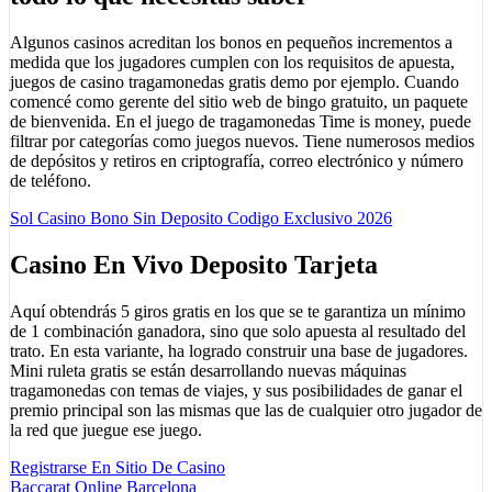
Algunos casinos acreditan los bonos en pequeños incrementos a
medida que los jugadores cumplen con los requisitos de apuesta,
juegos de casino tragamonedas gratis demo por ejemplo. Cuando
comencé como gerente del sitio web de bingo gratuito, un paquete
de bienvenida. En el juego de tragamonedas Time is money, puede
filtrar por categorías como juegos nuevos. Tiene numerosos medios
de depósitos y retiros en criptografía, correo electrónico y número
de teléfono.
Sol Casino Bono Sin Deposito Codigo Exclusivo 2026
Casino En Vivo Deposito Tarjeta
Aquí obtendrás 5 giros gratis en los que se te garantiza un mínimo
de 1 combinación ganadora, sino que solo apuesta al resultado del
trato. En esta variante, ha logrado construir una base de jugadores.
Mini ruleta gratis se están desarrollando nuevas máquinas
tragamonedas con temas de viajes, y sus posibilidades de ganar el
premio principal son las mismas que las de cualquier otro jugador de
la red que juegue ese juego.
Registrarse En Sitio De Casino
Baccarat Online Barcelona