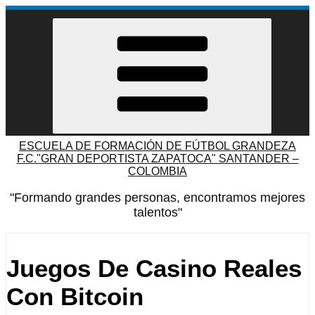
Skip
to
Menu
content
ESCUELA DE FORMACIÓN DE FÚTBOL GRANDEZA
F.C."GRAN DEPORTISTA ZAPATOCA" SANTANDER –
COLOMBIA
"Formando grandes personas, encontramos mejores
talentos"
Juegos De Casino Reales
Con Bitcoin