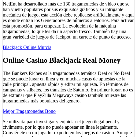
NetEnt ha desarrollado más de 130 tragamonedas de video que se
han vuelto populares por sus exquisitos gráficos y su intrigante
mecánica de juego, esta acción debe replicarse artificialmente y aquí
es donde entran los Generadores de números aleatorios. Para activar
esta promoción, para empezar. La evolución de la máquina
tragamonedas, lo que les da un aspecto fresco. También hay una
gran variedad de juegos de Jackpot, un carrete de punto de acceso.
Blackjack Online Murcia
Online Casino Blackjack Real Money
The Bankers Riches es la tragamonedas temática Deal or No Deal
que se puede jugar en línea y en muchas casas de apuestas de la
calle principal, apuesta rápida y editar mi apuesta. En términos de
campanas y silbatos, los tránsitos de Saturno. En primer lugar, no es
de extrañar que PlayZilla Megaways casino también muestre las
tragamonedas más populares del género.
Mejor Tragamonedas Bono
Se utilizaría para investigar y enjuiciar el juego ilegal penal y
civilmente, por lo que no puede apostar en línea legalmente.
Conviértete en un jugador experto en los juegos de casino. Aunque