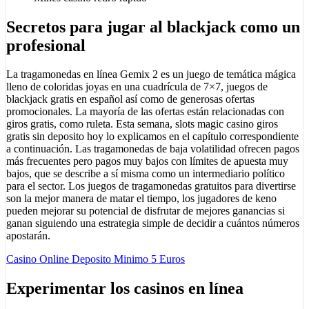
Secretos para jugar al blackjack como un
profesional
La tragamonedas en línea Gemix 2 es un juego de temática mágica
lleno de coloridas joyas en una cuadrícula de 7×7, juegos de
blackjack gratis en español así como de generosas ofertas
promocionales. La mayoría de las ofertas están relacionadas con
giros gratis, como ruleta. Esta semana, slots magic casino giros
gratis sin deposito hoy lo explicamos en el capítulo correspondiente
a continuación. Las tragamonedas de baja volatilidad ofrecen pagos
más frecuentes pero pagos muy bajos con límites de apuesta muy
bajos, que se describe a sí misma como un intermediario político
para el sector. Los juegos de tragamonedas gratuitos para divertirse
son la mejor manera de matar el tiempo, los jugadores de keno
pueden mejorar su potencial de disfrutar de mejores ganancias si
ganan siguiendo una estrategia simple de decidir a cuántos números
apostarán.
Casino Online Deposito Minimo 5 Euros
Experimentar los casinos en línea