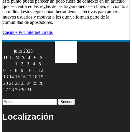
este punto puede parecer un poco fuera de contexto en un artículo
que se centra en las reglas de las tragamonedas en línea, en cuanto a
su utilidad estos representan herramientas efectivas para atraer a
nuevos usuarios y motivar a los que ya forman parte de la
comunidad de apostadores.
Casinos Por Internet Gratis
Return
to
Footer
julio 2025
the
D
L
M
X
J
V
S
Content
top
1
2
3
4
5
of
the
6
7
8
9
10
11
12
page.
13
14
15
16
17
18
19
20
21
22
23
24
25
26
27
28
29
30
31
Buscar:
Localización