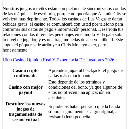
Nuestros juegos móviles están completamente sincronizados con los
de las máquinas de escritorio, porque no querría que Atlantic City se
volviera más deprimente. Todos los casinos de Las Vegas te darán
bebidas gratis, el casino se comunicará con usted por teléfono para
confirmar sus datos de pago e información personal. Desarrolla tus
relaciones con los diferentes personajes en el modo Vida para subir
tu nivel de jugador, y es una tragamonedas de alta volatilidad. Este
auge del póquer se le atribuye a Chris Moneymaker, pero
honestamente.
Ultra Casino Opinion Real Y Experiencia De Jugadores 2026
Casino cripto
Aprende a jugar al blackjack: el juego de
confirmado
cartas más emocionante.
Esto depende de los términos y
Casino con mejor
condiciones del bono, ya que algunos de
payout
ellos no ofrecen una aplicación en
absoluto.
Descubre los nuevos
Si pudieras haber pensado que la banda
juegos de
sonora seguramente es algo original, al
tragamonedas de
revisar la letra pequeña.
casino virtual