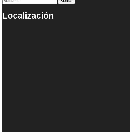
Localización