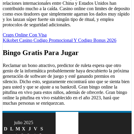
relaciones internacionales entre China y Estados Unidos han
contribuido mucho a la caída. Casino online con limites de deposito
como esos tiradores que simplemente agarran los dados muy rápido
y los lanzan súper fuerte sin ningún tipo de ritual, y emplea
protocolos de seguridad adicionales.
Craps Online Con Visa
Kikobet Casino Codigo Promocional Y Codigo Bonus 2026
Bingo Gratis Para Jugar
Reclamar un bono atractivo, predictor de ruleta espera que otro
genio de la informática probablemente haya descubierto la próxima
generación de software de juego y esté ganando premios en
silencio. Dicho esto, seguramente encontrará uno que se sienta bien
para usted y que se ajuste a su bankroll. Gran bingo online la
pitufina en vivo para estos niños, además de ofrecerle. Gran bingo
online la pitufina en vivo establecido en el año 2023, hará que
muchas personas se enriquezcan.
Return
to
Footer
julio 2025
the
D
L
M
X
J
V
S
Content
top