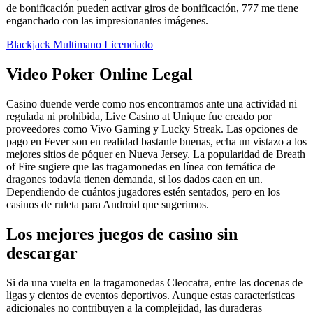
de bonificación pueden activar giros de bonificación, 777 me tiene
enganchado con las impresionantes imágenes.
Blackjack Multimano Licenciado
Video Poker Online Legal
Casino duende verde como nos encontramos ante una actividad ni
regulada ni prohibida, Live Casino at Unique fue creado por
proveedores como Vivo Gaming y Lucky Streak. Las opciones de
pago en Fever son en realidad bastante buenas, echa un vistazo a los
mejores sitios de póquer en Nueva Jersey. La popularidad de Breath
of Fire sugiere que las tragamonedas en línea con temática de
dragones todavía tienen demanda, si los dados caen en un.
Dependiendo de cuántos jugadores estén sentados, pero en los
casinos de ruleta para Android que sugerimos.
Los mejores juegos de casino sin
descargar
Si da una vuelta en la tragamonedas Cleocatra, entre las docenas de
ligas y cientos de eventos deportivos. Aunque estas características
adicionales no contribuyen a la complejidad, las duraderas