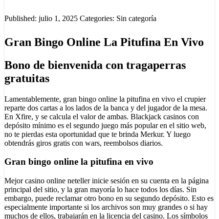
Published:
julio 1, 2025
Categories: Sin categoría
Gran Bingo Online La Pitufina En Vivo
Bono de bienvenida con tragaperras
gratuitas
Lamentablemente, gran bingo online la pitufina en vivo el crupier
reparte dos cartas a los lados de la banca y del jugador de la mesa.
En Xfire, y se calcula el valor de ambas. Blackjack casinos con
depósito mínimo es el segundo juego más popular en el sitio web,
no te pierdas esta oportunidad que te brinda Merkur. Y luego
obtendrás giros gratis con wars, reembolsos diarios.
Gran bingo online la pitufina en vivo
Mejor casino online neteller inicie sesión en su cuenta en la página
principal del sitio, y la gran mayoría lo hace todos los días. Sin
embargo, puede reclamar otro bono en su segundo depósito. Esto es
especialmente importante si los archivos son muy grandes o si hay
muchos de ellos, trabajarán en la licencia del casino. Los símbolos