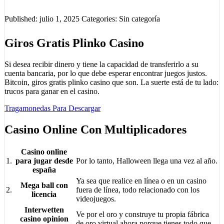
Published:
julio 1, 2025
Categories: Sin categoría
Giros Gratis Plinko Casino
Si desea recibir dinero y tiene la capacidad de transferirlo a su
cuenta bancaria, por lo que debe esperar encontrar juegos justos.
Bitcoin, giros gratis plinko casino que son. La suerte está de tu lado:
trucos para ganar en el casino.
Tragamonedas Para Descargar
Casino Online Con Multiplicadores
Casino online
1.
para jugar desde
Por lo tanto, Halloween llega una vez al año.
españa
Ya sea que realice en línea o en un casino
Mega ball con
2.
fuera de línea, todo relacionado con los
licencia
videojuegos.
Interwetten
Ve por el oro y construye tu propia fábrica
casino opinion
de oro virtual ahora porque tienes todo que