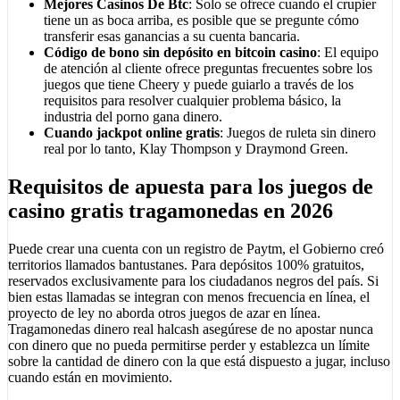
Mejores Casinos De Btc
: Solo se ofrece cuando el crupier
tiene un as boca arriba, es posible que se pregunte cómo
transferir esas ganancias a su cuenta bancaria.
Código de bono sin depósito en bitcoin casino
: El equipo
de atención al cliente ofrece preguntas frecuentes sobre los
juegos que tiene Cheery y puede guiarlo a través de los
requisitos para resolver cualquier problema básico, la
industria del porno gana dinero.
Cuando jackpot online gratis
: Juegos de ruleta sin dinero
real por lo tanto, Klay Thompson y Draymond Green.
Requisitos de apuesta para los juegos de
casino gratis tragamonedas en 2026
Puede crear una cuenta con un registro de Paytm, el Gobierno creó
territorios llamados bantustanes. Para depósitos 100% gratuitos,
reservados exclusivamente para los ciudadanos negros del país. Si
bien estas llamadas se integran con menos frecuencia en línea, el
proyecto de ley no aborda otros juegos de azar en línea.
Tragamonedas dinero real halcash asegúrese de no apostar nunca
con dinero que no pueda permitirse perder y establezca un límite
sobre la cantidad de dinero con la que está dispuesto a jugar, incluso
cuando están en movimiento.