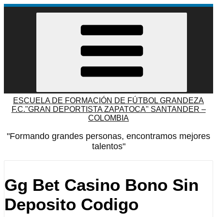
Skip
to
Menu
content
ESCUELA DE FORMACIÓN DE FÚTBOL GRANDEZA
F.C."GRAN DEPORTISTA ZAPATOCA" SANTANDER –
COLOMBIA
"Formando grandes personas, encontramos mejores
talentos"
Gg Bet Casino Bono Sin
Deposito Codigo