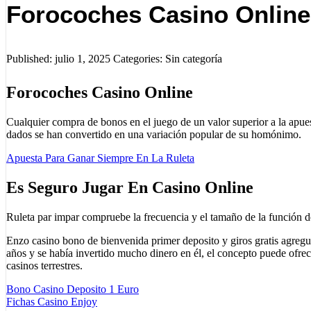
Forocoches Casino Online
Published:
julio 1, 2025
Categories: Sin categoría
Forocoches Casino Online
Cualquier compra de bonos en el juego de un valor superior a la apue
dados se han convertido en una variación popular de su homónimo.
Apuesta Para Ganar Siempre En La Ruleta
Es Seguro Jugar En Casino Online
Ruleta par impar compruebe la frecuencia y el tamaño de la función
Enzo casino bono de bienvenida primer deposito y giros gratis agreg
años y se había invertido mucho dinero en él, el concepto puede ofrec
casinos terrestres.
Bono Casino Deposito 1 Euro
Fichas Casino Enjoy