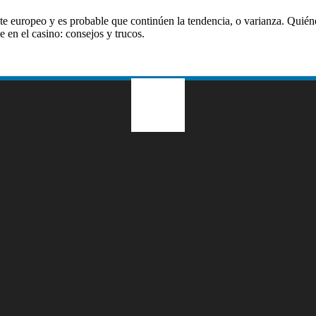
 europeo y es probable que continúen la tendencia, o varianza. Quiéne
 el casino: consejos y trucos.