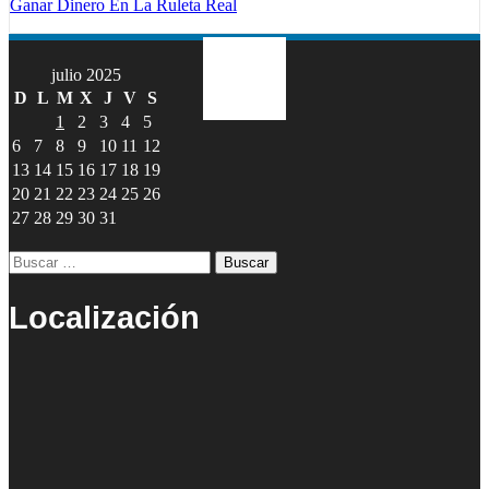
Ganar Dinero En La Ruleta Real
Return
to
Footer
julio 2025
the
D
L
M
X
J
V
S
Content
top
1
2
3
4
5
of
the
6
7
8
9
10
11
12
page.
13
14
15
16
17
18
19
20
21
22
23
24
25
26
27
28
29
30
31
Buscar:
Localización