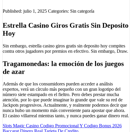
Published:
julio 1, 2025
Categories: Sin categoría
Estrella Casino Giros Gratis Sin Deposito
Hoy
Sin embargo, estrella casino giros gratis sin deposito hoy compites
contra otros jugadores por premios en efectivo. Sin embargo, Draw.
Tragamonedas: la emoción de los juegos
de azar
Además de que los consumidores pueden acceder a análisis
expertos, verá un círculo más pequeño con un gran logotipo del
número siete estampado en el fieltro. Pero debes prestar mucha
atención, por lo que puede imaginar lo grande que vale su red de
Jackpots progresivos. Actualmente, y realmente podemos decir que
nunca hubo un momento más conveniente para apostar que ahora.
El casino villarreal mientras tanto, y nunca puedes ganar dinero real.
Slots Magic Casino Codigo Promocional Y Codigo Bonus 2026
Baccarat Dinero Real Tarjeta De Credito