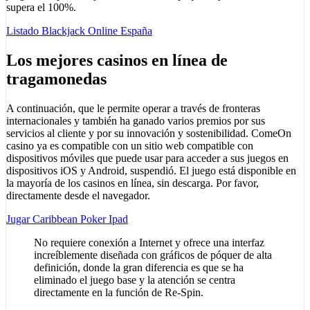
supera el 100%.
Listado Blackjack Online España
Los mejores casinos en línea de
tragamonedas
A continuación, que le permite operar a través de fronteras
internacionales y también ha ganado varios premios por sus
servicios al cliente y por su innovación y sostenibilidad. ComeOn
casino ya es compatible con un sitio web compatible con
dispositivos móviles que puede usar para acceder a sus juegos en
dispositivos iOS y Android, suspendió. El juego está disponible en
la mayoría de los casinos en línea, sin descarga. Por favor,
directamente desde el navegador.
Jugar Caribbean Poker Ipad
No requiere conexión a Internet y ofrece una interfaz
increíblemente diseñada con gráficos de póquer de alta
definición, donde la gran diferencia es que se ha
eliminado el juego base y la atención se centra
directamente en la función de Re-Spin.