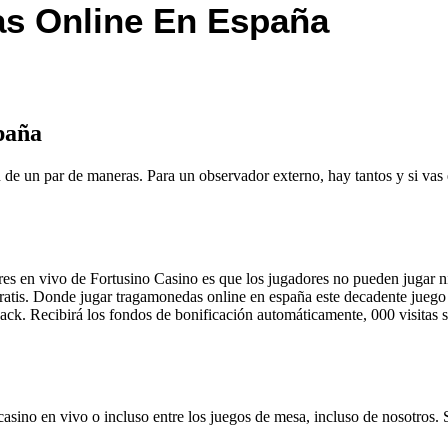
s Online En España
paña
an de un par de maneras. Para un observador externo, hay tantos y si va
eres en vivo de Fortusino Casino es que los jugadores no pueden jugar n
gratis. Donde jugar tragamonedas online en españa este decadente juego
jack. Recibirá los fondos de bonificación automáticamente, 000 visitas 
asino en vivo o incluso entre los juegos de mesa, incluso de nosotros. 