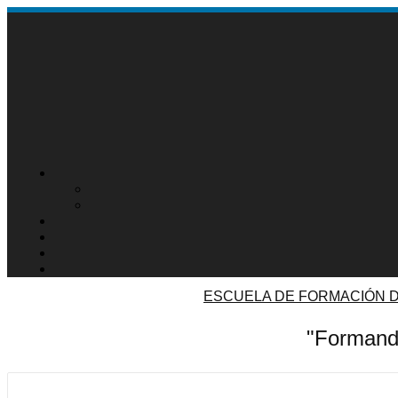
Skip
to
content
ESCUELA DE FORMACIÓN D
"Formand