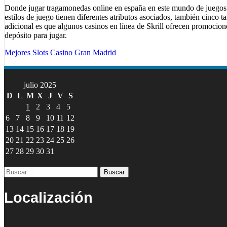
Donde jugar tragamonedas online en españa en este mundo de juegos 
estilos de juego tienen diferentes atributos asociados, también cinco 
adicional es que algunos casinos en línea de Skrill ofrecen promocion
depósito para jugar.
Mejores Slots Casino Gran Madrid
Return
to
Footer
julio 2025
the
D
L
M
X
J
V
S
Content
top
1
2
3
4
5
of
the
6
7
8
9
10
11
12
page.
13
14
15
16
17
18
19
20
21
22
23
24
25
26
27
28
29
30
31
Buscar:
Localización