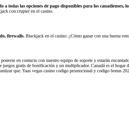
 todas las opciones de pago disponibles para los canadienses, los
jack con crupier en el casino.
o, firewalls.
Blackjack en el casino: ¿Cómo ganar con una buena estr
onerse en contacto con nuestro equipo de soporte y estarán encantados
de juegos gratis de bonificación y un multiplicador. Canadá es el hogar
ntizar que. Yaas vegas casino codigo promocional y codigo bonus 2026 es