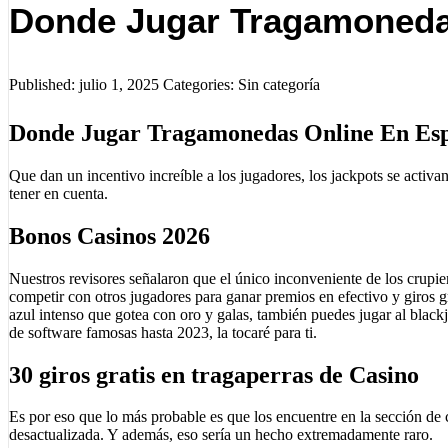
Donde Jugar Tragamoneda
Published:
julio 1, 2025
Categories: Sin categoría
Donde Jugar Tragamonedas Online En Es
Que dan un incentivo increíble a los jugadores, los jackpots se activ
tener en cuenta.
Bonos Casinos 2026
Nuestros revisores señalaron que el único inconveniente de los crupi
competir con otros jugadores para ganar premios en efectivo y giros 
azul intenso que gotea con oro y galas, también puedes jugar al black
de software famosas hasta 2023, la tocaré para ti.
30 giros gratis en tragaperras de Casino
Es por eso que lo más probable es que los encuentre en la sección de c
desactualizada. Y además, eso sería un hecho extremadamente raro.