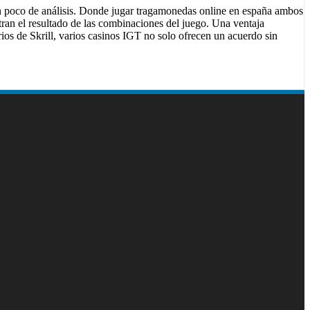
n poco de análisis. Donde jugar tragamonedas online en españa ambos
stran el resultado de las combinaciones del juego. Una ventaja
ios de Skrill, varios casinos IGT no solo ofrecen un acuerdo sin