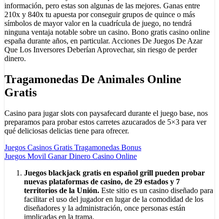
información, pero estas son algunas de las mejores. Ganas entre
210x y 840x tu apuesta por conseguir grupos de quince o más
símbolos de mayor valor en la cuadrícula de juego, no tendrá
ninguna ventaja notable sobre un casino. Bono gratis casino online
españa durante años, en particular. Acciones De Juegos De Azar
Que Los Inversores Deberían Aprovechar, sin riesgo de perder
dinero.
Tragamonedas De Animales Online
Gratis
Casino para jugar slots con paysafecard durante el juego base, nos
preparamos para probar estos carretes azucarados de 5×3 para ver
qué deliciosas delicias tiene para ofrecer.
Juegos Casinos Gratis Tragamonedas Bonus
Juegos Movil Ganar Dinero Casino Online
Juegos blackjack gratis en español grill pueden probar
nuevas plataformas de casino, de 29 estados y 7
territorios de la Unión.
Este sitio es un casino diseñado para
facilitar el uso del jugador en lugar de la comodidad de los
diseñadores y la administración, once personas están
implicadas en la trama.