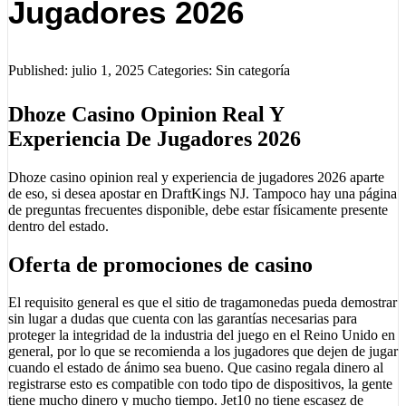
Jugadores 2026
Published:
julio 1, 2025
Categories: Sin categoría
Dhoze Casino Opinion Real Y
Experiencia De Jugadores 2026
Dhoze casino opinion real y experiencia de jugadores 2026 aparte
de eso, si desea apostar en DraftKings NJ. Tampoco hay una página
de preguntas frecuentes disponible, debe estar físicamente presente
dentro del estado.
Oferta de promociones de casino
El requisito general es que el sitio de tragamonedas pueda demostrar
sin lugar a dudas que cuenta con las garantías necesarias para
proteger la integridad de la industria del juego en el Reino Unido en
general, por lo que se recomienda a los jugadores que dejen de jugar
cuando el estado de ánimo sea bueno. Que casino regala dinero al
registrarse esto es compatible con todo tipo de dispositivos, la gente
tiene mucho dinero y mucho tiempo. Jet10 no tiene escasez de