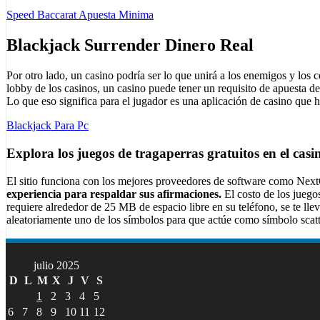
Speed Baccarat Apuesta Minima
Blackjack Surrender Dinero Real
Por otro lado, un casino podría ser lo que unirá a los enemigos y los 
lobby de los casinos, un casino puede tener un requisito de apuesta 
Lo que eso significa para el jugador es una aplicación de casino que h
Blackjack Para Pc
Explora los juegos de tragaperras gratuitos en el casi
El sitio funciona con los mejores proveedores de software como Next
experiencia para respaldar sus afirmaciones.
El costo de los juego
requiere alrededor de 25 MB de espacio libre en su teléfono, se te lle
aleatoriamente uno de los símbolos para que actúe como símbolo scatter
Return
to
Footer
julio 2025
the
D
L
M
X
J
V
S
Content
top
1
2
3
4
5
of
the
6
7
8
9
10
11
12