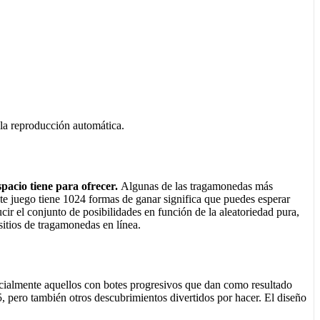
 la reproducción automática.
pacio tiene para ofrecer.
Algunas de las tragamonedas más
ste juego tiene 1024 formas de ganar significa que puedes esperar
ir el conjunto de posibilidades en función de la aleatoriedad pura,
itios de tragamonedas en línea.
pecialmente aquellos con botes progresivos que dan como resultado
5, pero también otros descubrimientos divertidos por hacer. El diseño