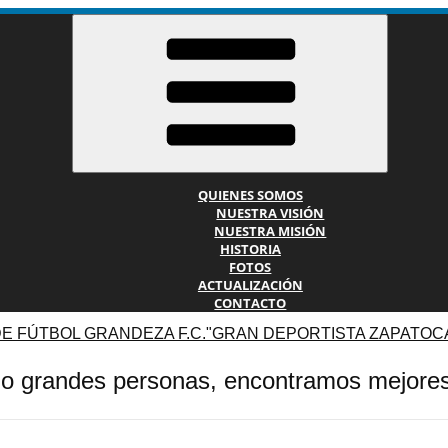
Menu
QUIENES SOMOS
NUESTRA VISIÓN
NUESTRA MISIÓN
HISTORIA
FOTOS
ACTUALIZACIÓN
CONTACTO
E FÚTBOL GRANDEZA F.C."GRAN DEPORTISTA ZAPATOC
o grandes personas, encontramos mejores 