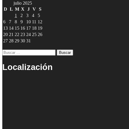
to
Footer
julio 2025
the
D
L
M
X
J
V
S
Content
top
1
2
3
4
5
of
the
6
7
8
9
10
11
12
page.
13
14
15
16
17
18
19
20
21
22
23
24
25
26
27
28
29
30
31
Buscar:
Localización