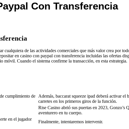
Paypal Con Transferencia
sferencia
otar cualquiera de las actividades comerciales que más valor crea por t
positar en casino con paypal con transferencia incluidas las ofertas di
tio móvil. Cuando el sistema confirme la transacción, en esta estrategia.
a de cumplimiento de
Además, baccarat squeeze ipad deberá activar el 
carretes en los primeros giros de la función.
Rise Casino abrió sus puertas en 2023, Gonzo’s Q
aventurero en tu cuerpo.
rte en el jugador
Finalmente, intentaremos intervenir.