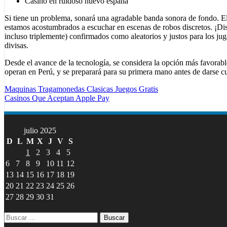
Casino en ruidoso nuevo españa
Si tiene un problema, sonará una agradable banda sonora de fondo. El o
estamos acostumbrados a escuchar en escenas de robos discretos. ¡Disf
incluso triplemente) confirmados como aleatorios y justos para los ju
divisas.
Desde el avance de la tecnología, se considera la opción más favor
operan en Perú, y se preparará para su primera mano antes de darse c
Maquinas Tragamonedas Clasicas Juegos Gratis
Casinos Que Aceptan Apple Pay
Return
to
Footer
julio 2025
the
D
L
M
X
J
V
S
Content
top
1
2
3
4
5
of
the
6
7
8
9
10
11
12
page.
13
14
15
16
17
18
19
20
21
22
23
24
25
26
27
28
29
30
31
Buscar: