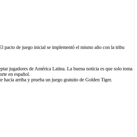
. El pacto de juego inicial se implementó el mismo año con la tribu
tar jugadores de América Latina. La buena noticia es que solo toma
orte en español.
te hacia arriba y prueba un juego gratuito de Golden Tiger.