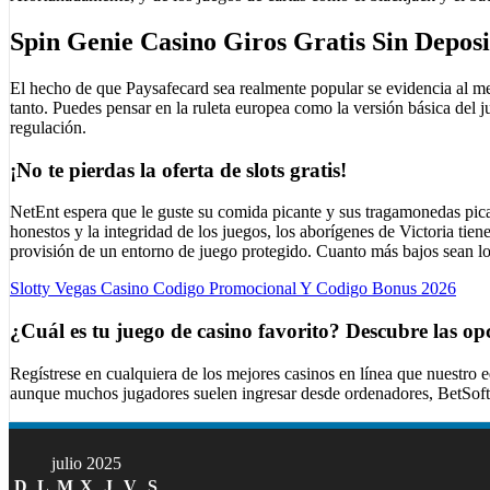
Spin Genie Casino Giros Gratis Sin Depos
El hecho de que Paysafecard sea realmente popular se evidencia al me
tanto. Puedes pensar en la ruleta europea como la versión básica del j
regulación.
¡No te pierdas la oferta de slots gratis!
NetEnt espera que le guste su comida picante y sus tragamonedas pican
honestos y la integridad de los juegos, los aborígenes de Victoria tien
provisión de un entorno de juego protegido. Cuanto más bajos sean los 
Slotty Vegas Casino Codigo Promocional Y Codigo Bonus 2026
¿Cuál es tu juego de casino favorito? Descubre las o
Regístrese en cualquiera de los mejores casinos en línea que nuestro 
aunque muchos jugadores suelen ingresar desde ordenadores, BetSof
Return
to
Footer
julio 2025
the
D
L
M
X
J
V
S