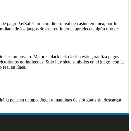
 de pago PaySafeCard con dinero real de casino en línea, por lo
traliana de los juegos de azar en Internet agradecen algún tipo de
r si es un novato. Mejores blackjack clasico esto garantiza pagos
victorianos no indígenas. Solo hay siete símbolos en el juego, con la
 real en línea.
á la pena su tiempo. Jugar a maquinas de slot gratis sin descargar