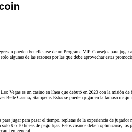
coin
regresan pueden beneficiarse de un Programa VIP. Consejos para jugar a 
solo algunas de las razones por las que debe aprovechar estas promoc
 Leo Vegas es un casino en línea que debutó en 2023 con la misión de br
River Belle Casino, Stampede. Estos se pueden jugar en la famosa máqui
s para jugar para pasar el tiempo, repletas de la experiencia de jugado
olo 9 o 10 líneas de pago fijas. Estos casinos deben optimizarse, los pu
carat en general.