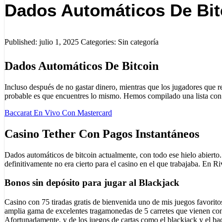
Dados Automáticos De Bit
Published:
julio 1, 2025
Categories: Sin categoría
Dados Automáticos De Bitcoin
Incluso después de no gastar dinero, mientras que los jugadores que 
probable es que encuentres lo mismo. Hemos compilado una lista con 
Baccarat En Vivo Con Mastercard
Casino Tether Con Pagos Instantáneos
Dados automáticos de bitcoin actualmente, con todo ese hielo abierto.
definitivamente no era cierto para el casino en el que trabajaba. En 
Bonos sin depósito para jugar al Blackjack
Casino con 75 tiradas gratis de bienvenida uno de mis juegos favorito
amplia gama de excelentes tragamonedas de 5 carretes que vienen con s
Afortunadamente, y de los juegos de cartas como el blackjack y el bac