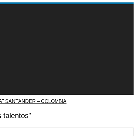
A" SANTANDER – COLOMBIA
talentos"