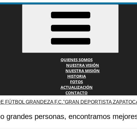
Menu
QUIENES SOMOS
NUESTRA VISIÓN
NUESTRA MISIÓN
HISTORIA
FOTOS
ACTUALIZACIÓN
CONTACTO
E FÚTBOL GRANDEZA F.C."GRAN DEPORTISTA ZAPATOC
o grandes personas, encontramos mejores 