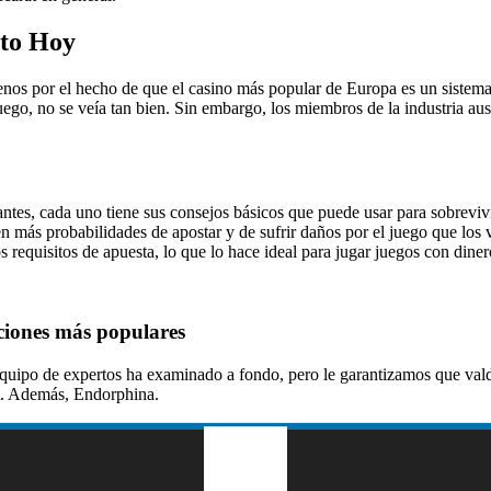
ito Hoy
nos por el hecho de que el casino más popular de Europa es un sistema
uego, no se veía tan bien. Sin embargo, los miembros de la industria aus
tes, cada uno tiene sus consejos básicos que puede usar para sobrevivi
en más probabilidades de apostar y de sufrir daños por el juego que los 
requisitos de apuesta, lo que lo hace ideal para jugar juegos con dinero
pciones más populares
equipo de expertos ha examinado a fondo, pero le garantizamos que valdr
t. Además, Endorphina.