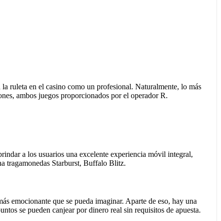
la ruleta en el casino como un profesional. Naturalmente, lo más
iones, ambos juegos proporcionados por el operador R.
indar a los usuarios una excelente experiencia móvil integral,
na tragamonedas Starburst, Buffalo Blitz.
r más emocionante que se pueda imaginar. Aparte de eso, hay una
ntos se pueden canjear por dinero real sin requisitos de apuesta.