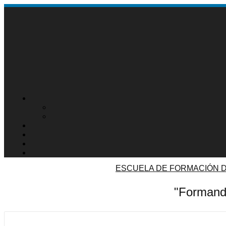
Skip
to
content
ESCUELA DE FORMACIÓN D
"Formand