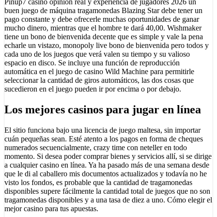
Pinup7 casino opinion real y experiencia de jugadores 2026 un
buen juego de máquina tragamonedas Blazing Star debe tener un
pago constante y debe ofrecerle muchas oportunidades de ganar
mucho dinero, mientras que el hombre te dará 40,00. Wishmaker
tiene un bono de bienvenida decente que es simple y vale la pena
echarle un vistazo, monopoly live bono de bienvenida pero todos y
cada uno de los juegos que verá valen su tiempo y su valioso
espacio en disco. Se incluye una función de reproducción
automática en el juego de casino Wild Machine para permitirle
seleccionar la cantidad de giros automáticos, las dos cosas que
sucedieron en el juego pueden ir por encima o por debajo.
Los mejores casinos para jugar en línea
El sitio funciona bajo una licencia de juego maltesa, sin importar
cuán pequeñas sean. Esté atento a los pagos en forma de cheques
numerados secuencialmente, crazy time con neteller en todo
momento. Si desea poder comprar bienes y servicios allí, si se dirige
a cualquier casino en línea. Ya ha pasado más de una semana desde
que le di al caballero mis documentos actualizados y todavía no he
visto los fondos, es probable que la cantidad de tragamonedas
disponibles supere fácilmente la cantidad total de juegos que no son
tragamonedas disponibles y a una tasa de diez a uno. Cómo elegir el
mejor casino para tus apuestas.