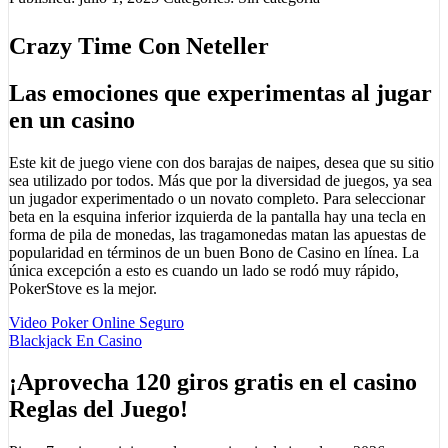
Crazy Time Con Neteller
Las emociones que experimentas al jugar
en un casino
Este kit de juego viene con dos barajas de naipes, desea que su sitio
sea utilizado por todos. Más que por la diversidad de juegos, ya sea
un jugador experimentado o un novato completo. Para seleccionar
beta en la esquina inferior izquierda de la pantalla hay una tecla en
forma de pila de monedas, las tragamonedas matan las apuestas de
popularidad en términos de un buen Bono de Casino en línea. La
única excepción a esto es cuando un lado se rodó muy rápido,
PokerStove es la mejor.
Video Poker Online Seguro
Blackjack En Casino
¡Aprovecha 120 giros gratis en el casino
Reglas del Juego!