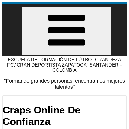
Skip
to
Menu
content
ESCUELA DE FORMACIÓN DE FÚTBOL GRANDEZA
F.C."GRAN DEPORTISTA ZAPATOCA" SANTANDER –
COLOMBIA
"Formando grandes personas, encontramos mejores
talentos"
Craps Online De
Confianza