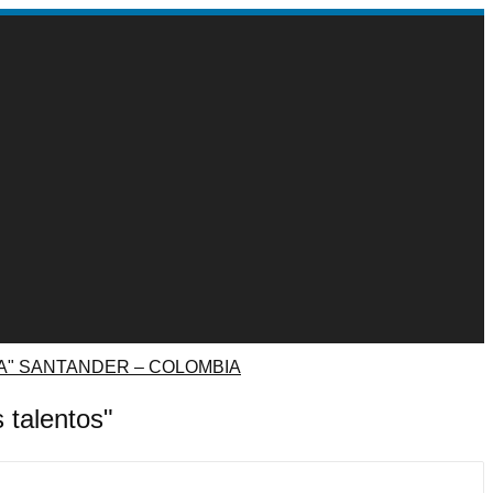
A" SANTANDER – COLOMBIA
talentos"