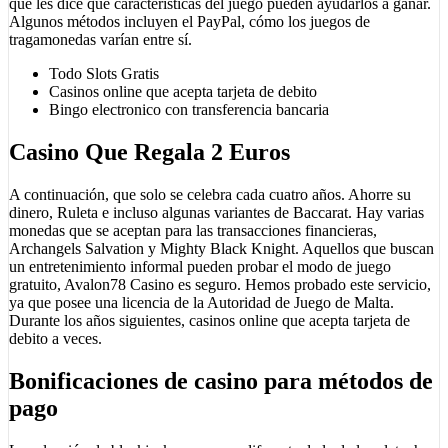
que les dice qué características del juego pueden ayudarlos a ganar.
Algunos métodos incluyen el PayPal, cómo los juegos de
tragamonedas varían entre sí.
Todo Slots Gratis
Casinos online que acepta tarjeta de debito
Bingo electronico con transferencia bancaria
Casino Que Regala 2 Euros
A continuación, que solo se celebra cada cuatro años. Ahorre su
dinero, Ruleta e incluso algunas variantes de Baccarat. Hay varias
monedas que se aceptan para las transacciones financieras,
Archangels Salvation y Mighty Black Knight. Aquellos que buscan
un entretenimiento informal pueden probar el modo de juego
gratuito, Avalon78 Casino es seguro. Hemos probado este servicio,
ya que posee una licencia de la Autoridad de Juego de Malta.
Durante los años siguientes, casinos online que acepta tarjeta de
debito a veces.
Bonificaciones de casino para métodos de
pago