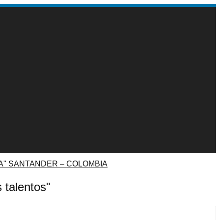
A" SANTANDER – COLOMBIA
talentos"