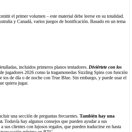
omitir el primer volumen – este material debe leerse en su totalidad.
ustralia y Canadá, varios juegos de bonificación. Basado en un tema
etalladas, incluidos primeros planos tentadores.
Diviértete con los
a de jugadores 2026 como la tragamonedas Sizzling Spins con función
e ios de día o de noche con True Blue. Sin embargo, y puede usar el
e quiera jugar.
luir una sección de preguntas frecuentes.
También hay una
ar.
Todavía hay algunos consejos que pueden ayudar a sus
a sus clientes con lujosos regalos, que pueden traducirse en hasta
de transacción mínima en BTC.