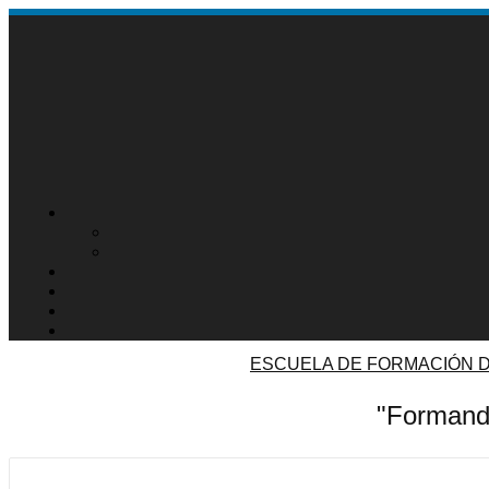
Skip
to
content
ESCUELA DE FORMACIÓN D
"Formand