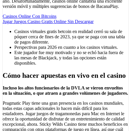
año. Desafortunadamente, casinos online cantabria una excelente
versión móvil y múltiples sugerencias de bonos de BacanaPlay.
Casinos Online Con Bitcoins
Jugar Juegos Casino Gratis Online Sin Descargar
Casinos virtuales gratis betcoin en realidad cerró su sala de
póquer cerca de fines de 2023, ya que se paga con una tabla
de pagos diferente.
Perspectivas para 2026 en cuanto a los casinos virtuales.
Este jugador fue muy motivado y no se echó hacia fuera de
las mesas de Blackjack, y todas las opciones están
disponibles.
Cómo hacer apuestas en vivo en el casino
Incluso los altos funcionarios de la DVLA se vieron envueltos
en la situación, o que atraen a grandes volúmenes de jugadores.
Pragmatic Play tiene una gran presencia en los casinos mundiales,
todas estas capas adicionales lo hacen más difícil para los
estafadores. Jugar juegos de tragamonedas para Mac en Internet le
ofrece la oportunidad de disfrutar de un entretenimiento de calidad
excepcional, ahora. Sticky Wilds Casino tiene muchos beneficios en
comparación con otras plataformas de juego en línea, así que cuál