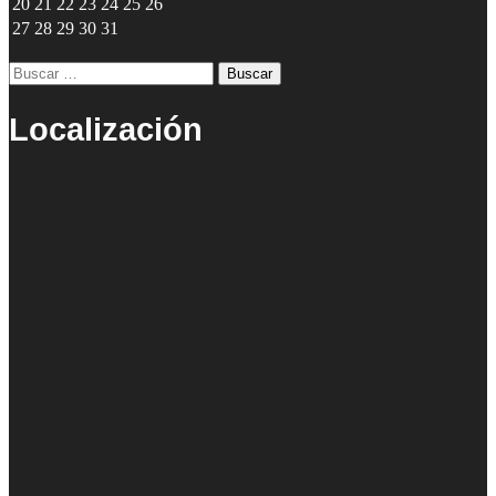
20
21
22
23
24
25
26
27
28
29
30
31
Buscar:
Localización