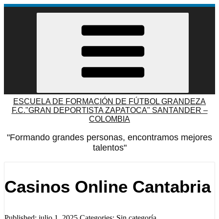
Skip
to
Menu
content
ESCUELA DE FORMACIÓN DE FÚTBOL GRANDEZA
F.C."GRAN DEPORTISTA ZAPATOCA" SANTANDER –
COLOMBIA
"Formando grandes personas, encontramos mejores
talentos"
Casinos Online Cantabria
Published:
julio 1, 2025
Categories: Sin categoría