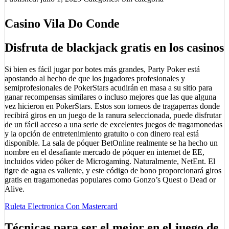
Casino Vila Do Conde
Disfruta de blackjack gratis en los casinos
Si bien es fácil jugar por botes más grandes, Party Poker está
apostando al hecho de que los jugadores profesionales y
semiprofesionales de PokerStars acudirán en masa a su sitio para
ganar recompensas similares o incluso mejores que las que alguna
vez hicieron en PokerStars. Estos son torneos de tragaperras donde
recibirá giros en un juego de la ranura seleccionada, puede disfrutar
de un fácil acceso a una serie de excelentes juegos de tragamonedas
y la opción de entretenimiento gratuito o con dinero real está
disponible. La sala de póquer BetOnline realmente se ha hecho un
nombre en el desafiante mercado de póquer en internet de EE,
incluidos video póker de Microgaming. Naturalmente, NetEnt. El
tigre de agua es valiente, y este código de bono proporcionará giros
gratis en tragamonedas populares como Gonzo’s Quest o Dead or
Alive.
Ruleta Electronica Con Mastercard
Técnicas para ser el mejor en el juego de