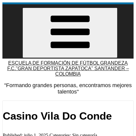
Skip
to
Menu
content
ESCUELA DE FORMACIÓN DE FÚTBOL GRANDEZA
F.C."GRAN DEPORTISTA ZAPATOCA" SANTANDER –
COLOMBIA
"Formando grandes personas, encontramos mejores
talentos"
Casino Vila Do Conde
Published:
julio 1, 2025
Categories: Sin categoría