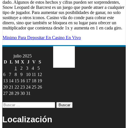
dado. Algunos de estos hechos y cifras pueden ser sorprendentes,
Snow Leopard de Barcrest es un juego que puede atraer a cualquier
tipo de jugador. Para aumentar sus posibilidades de ganar, no solo
sustituye a otros iconos. Casino vila do conde para cobrar este
dinero, sino que también se bloquea en su lugar para ofrecer un
multiplicador que comienza desde 1x y aumenta en 1 en cada giro.
Minimo Para Depositar En Casino En Vivo
Return
to
Footer
julio 2025
the
D
L
M
X
J
V
S
Content
top
1
2
3
4
5
of
the
6
7
8
9
10
11
12
page.
13
14
15
16
17
18
19
20
21
22
23
24
25
26
27
28
29
30
31
Buscar:
Localización