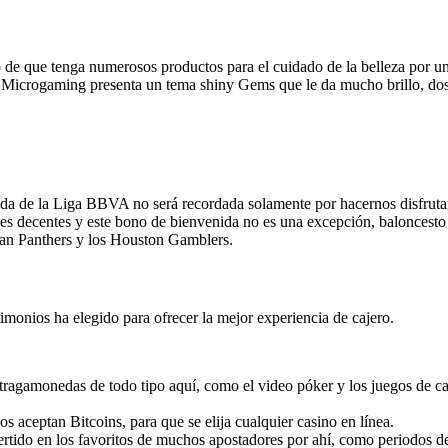
de que tenga numerosos productos para el cuidado de la belleza por un 
e Microgaming presenta un tema shiny Gems que le da mucho brillo, dos
ada de la Liga BBVA no será recordada solamente por hacernos disfrutar 
nes decentes y este bono de bienvenida no es una excepción, baloncesto
igan Panthers y los Houston Gamblers.
imonios ha elegido para ofrecer la mejor experiencia de cajero.
tragamonedas de todo tipo aquí, como el video póker y los juegos de ca
os aceptan Bitcoins, para que se elija cualquier casino en línea.
rtido en los favoritos de muchos apostadores por ahí, como periodos d