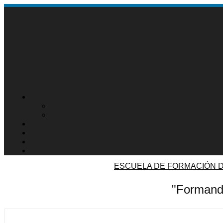
Skip
to
content
ESCUELA DE FORMACIÓN D
"Formand