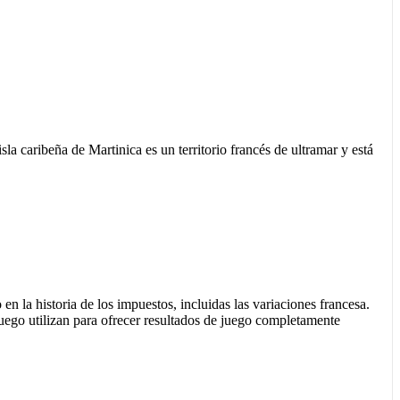
isla caribeña de Martinica es un territorio francés de ultramar y está
 la historia de los impuestos, incluidas las variaciones francesa.
 juego utilizan para ofrecer resultados de juego completamente