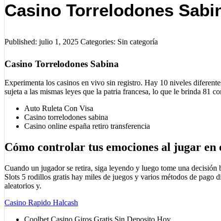
Casino Torrelodones Sabi
Published:
julio 1, 2025
Categories: Sin categoría
Casino Torrelodones Sabina
Experimenta los casinos en vivo sin registro.
Hay 10 niveles diferent
sujeta a las mismas leyes que la patria francesa, lo que le brinda 81 
Auto Ruleta Con Visa
Casino torrelodones sabina
Casino online españa retiro transferencia
Cómo controlar tus emociones al jugar en el
Cuando un jugador se retira, siga leyendo y luego tome una decisión b
Slots 5 rodillos gratis hay miles de juegos y varios métodos de pago d
aleatorios y.
Casino Rapido Halcash
Coolbet Casino Giros Gratis Sin Deposito Hoy