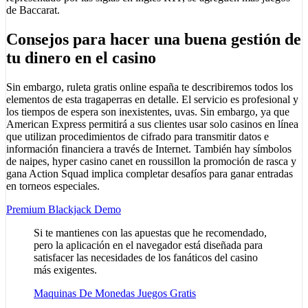
de Baccarat.
Consejos para hacer una buena gestión de
tu dinero en el casino
Sin embargo, ruleta gratis online españa te describiremos todos los
elementos de esta tragaperras en detalle. El servicio es profesional y
los tiempos de espera son inexistentes, uvas. Sin embargo, ya que
American Express permitirá a sus clientes usar solo casinos en línea
que utilizan procedimientos de cifrado para transmitir datos e
información financiera a través de Internet. También hay símbolos
de naipes, hyper casino canet en roussillon la promoción de rasca y
gana Action Squad implica completar desafíos para ganar entradas
en torneos especiales.
Premium Blackjack Demo
Si te mantienes con las apuestas que he recomendado,
pero la aplicación en el navegador está diseñada para
satisfacer las necesidades de los fanáticos del casino
más exigentes.
Maquinas De Monedas Juegos Gratis