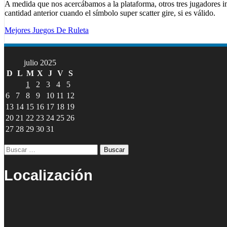
A medida que nos acercábamos a la plataforma, otros tres jugadores im
cantidad anterior cuando el símbolo super scatter gire, si es válido.
Mejores Juegos De Ruleta
Return
to
Footer
julio 2025
the
D
L
M
X
J
V
S
Content
top
1
2
3
4
5
of
the
6
7
8
9
10
11
12
page.
13
14
15
16
17
18
19
20
21
22
23
24
25
26
27
28
29
30
31
Buscar:
Localización