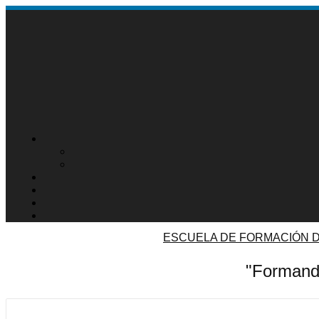
Skip
to
content
ESCUELA DE FORMACIÓN D
"Formand