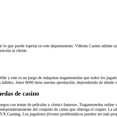
 lo que puede esperar en este departamento. Villento Casino admite una
ención al cliente.
e élite y este es un juego de máquinas tragamonedas que todos los juga
as hábiles. Joker 8000 tiene nuestra aprobación, dependiendo de dónde v
nedas de casino
uegos con temas de películas y cómics famosos. Tragamonedas online ve
independientemente del conjunto de cartas que obtenga el crupier. La a
NYX Gaming. Los jugadores jóvenes problemáticos pueden ser más prop