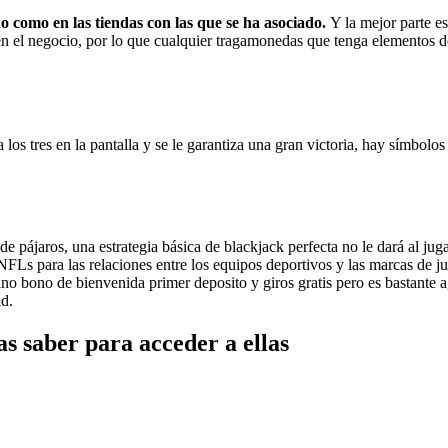
no como en las tiendas con las que se ha asociado.
Y la mejor parte es
 el negocio, por lo que cualquier tragamonedas que tenga elementos de
los tres en la pantalla y se le garantiza una gran victoria, hay símbolos
de pájaros, una estrategia básica de blackjack perfecta no le dará al j
Ls para las relaciones entre los equipos deportivos y las marcas de ju
no bono de bienvenida primer deposito y giros gratis pero es bastante a
ld.
as saber para acceder a ellas