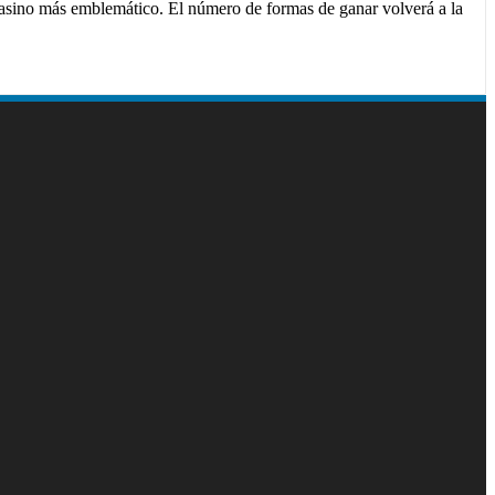
e casino más emblemático. El número de formas de ganar volverá a la