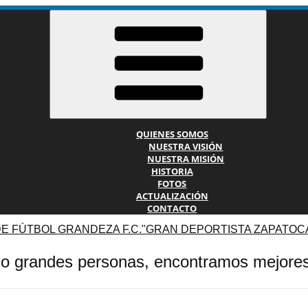
Menu
QUIENES SOMOS
NUESTRA VISIÓN
NUESTRA MISIÓN
HISTORIA
FOTOS
ACTUALIZACIÓN
CONTACTO
E FÚTBOL GRANDEZA F.C."GRAN DEPORTISTA ZAPATOC
o grandes personas, encontramos mejores 