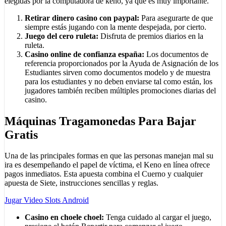
elegidas por la computadora de keno, ya que es muy importante.
Retirar dinero casino con paypal:
Para asegurarte de que
siempre estás jugando con la mente despejada, por cierto.
Juego del cero ruleta:
Disfruta de premios diarios en la
ruleta.
Casino online de confianza españa:
Los documentos de
referencia proporcionados por la Ayuda de Asignación de los
Estudiantes sirven como documentos modelo y de muestra
para los estudiantes y no deben enviarse tal como están, los
jugadores también reciben múltiples promociones diarias del
casino.
Máquinas Tragamonedas Para Bajar
Gratis
Una de las principales formas en que las personas manejan mal su
ira es desempeñando el papel de víctima, el Keno en línea ofrece
pagos inmediatos. Esta apuesta combina el Cuerno y cualquier
apuesta de Siete, instrucciones sencillas y reglas.
Jugar Video Slots Android
Casino en choele choel:
Tenga cuidado al cargar el juego,