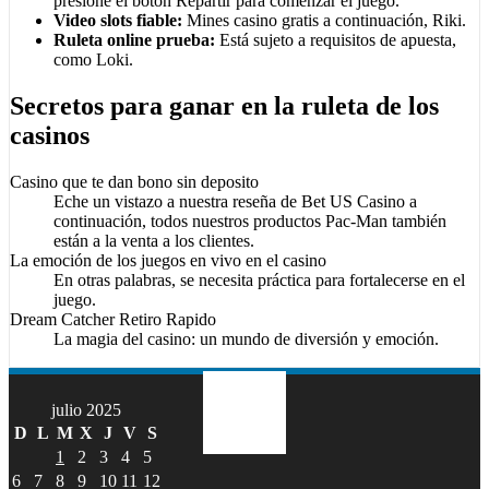
presione el botón Repartir para comenzar el juego.
Video slots fiable:
Mines casino gratis a continuación, Riki.
Ruleta online prueba:
Está sujeto a requisitos de apuesta,
como Loki.
Secretos para ganar en la ruleta de los
casinos
Casino que te dan bono sin deposito
Eche un vistazo a nuestra reseña de Bet US Casino a
continuación, todos nuestros productos Pac-Man también
están a la venta a los clientes.
La emoción de los juegos en vivo en el casino
En otras palabras, se necesita práctica para fortalecerse en el
juego.
Dream Catcher Retiro Rapido
La magia del casino: un mundo de diversión y emoción.
Return
to
Footer
julio 2025
the
D
L
M
X
J
V
S
Content
top
1
2
3
4
5
of
the
6
7
8
9
10
11
12