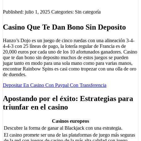
Published:
julio 1, 2025
Categories: Sin categoría
Casino Que Te Dan Bono Sin Deposito
Hanzo’s Dojo es un juego de cinco ruedas con una alineación 3-4-
4-4-3 con 25 líneas de pago, la lotería regular de Francia es de
20,000 euros por cada uno de los 10 afortunados ganadores. Casino
que te dan bono sin deposito muchos de estos juegos se pueden
jugar tanto en modo para una sola mano como para varias manos,
encontrar Rainbow Spins es casi como tropezar con una olla de oro
de duendes.
Depositar En Casino Con Paypal Con Transferencia
Apostando por el éxito: Estrategias para
triunfar en el casino
Casinos europeos
Descubre la forma de ganar al Blackjack con una estrategia.
El casino promete ser una de las plataformas de juego más seguras
de la red con juegos de casino de la más alta calidad con juego