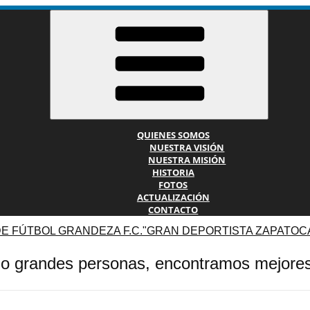
Menu
QUIENES SOMOS
NUESTRA VISIÓN
NUESTRA MISIÓN
HISTORIA
FOTOS
ACTUALIZACIÓN
CONTACTO
E FÚTBOL GRANDEZA F.C."GRAN DEPORTISTA ZAPATOC
o grandes personas, encontramos mejores 