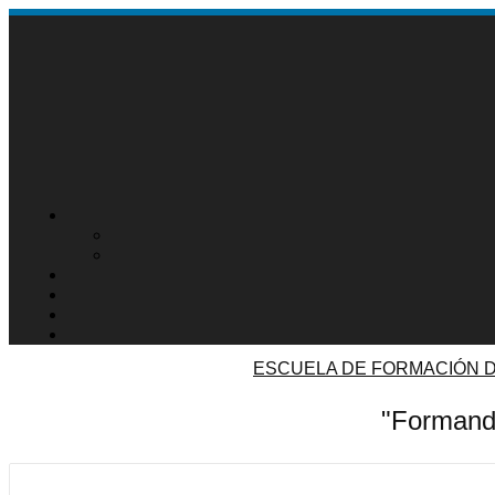
Skip
to
content
ESCUELA DE FORMACIÓN D
"Formand