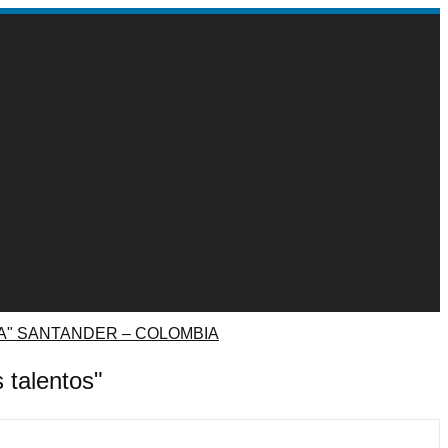
A" SANTANDER – COLOMBIA
talentos"