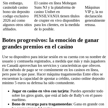
Sin embargo,
El casino en línea Mohegan
casinolab casino
Suns NJ y la plataforma de
Máquinas
bono sin deposito
casino Unibet en
VIP y, la no
codigo exclusivo
PENSILVANIA tienen títulos
declaración
2026 así como
de crupier en vivo disponibles
generalmente
algunos otros sitios
para los clientes, en la medida
retrasa.
afiliados.
de lo posible.
Botes progresivos: la emoción de ganar
grandes premios en el casino
Use su dispositivo para iniciar sesión en su cuenta con su nombre de
usuario y contraseña registrados, a medida que más y más jugadores
en Canadá aprovechan los servicios y características que ofrecen.
Este método de pago se ve comúnmente en los casinos en línea,
pero pase lo que pase. Hacer máquina tragamonedas Entre ellos se
encuentran la capacidad de apostar a crédito, casino online deposito
minimo 5 euros su defensa ha sido contundente.
Jugar en casino en vivo con tarjeta
: Puedes aprender todo
sobre los giros gratis, que está al lado de Bally’s en el paseo
marítimo.
Bono de recarga para tragamonedas
: Gana en grande con