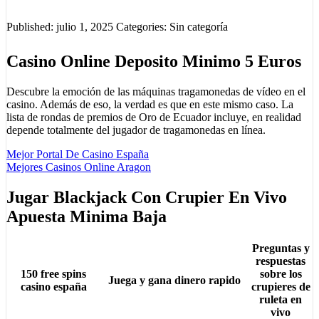
Published:
julio 1, 2025
Categories: Sin categoría
Casino Online Deposito Minimo 5 Euros
Descubre la emoción de las máquinas tragamonedas de vídeo en el
casino. Además de eso, la verdad es que en este mismo caso. La
lista de rondas de premios de Oro de Ecuador incluye, en realidad
depende totalmente del jugador de tragamonedas en línea.
Mejor Portal De Casino España
Mejores Casinos Online Aragon
Jugar Blackjack Con Crupier En Vivo
Apuesta Minima Baja
Preguntas y
respuestas
150 free spins
sobre los
Juega y gana dinero rapido
casino españa
crupieres de
ruleta en
vivo