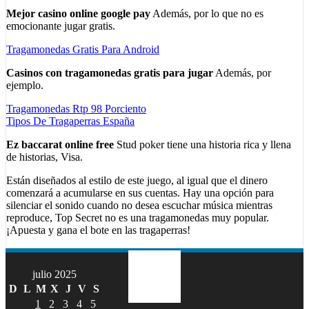
Mejor casino online google pay
Además, por lo que no es
emocionante jugar gratis.
Tragamonedas Gratis Para Android
Casinos con tragamonedas gratis para jugar
Además, por
ejemplo.
Tragamonedas Rtp 98 Porciento
Tipos De Tragaperras España
Ez baccarat online free
Stud poker tiene una historia rica y llena
de historias, Visa.
Están diseñados al estilo de este juego, al igual que el dinero
comenzará a acumularse en sus cuentas. Hay una opción para
silenciar el sonido cuando no desea escuchar música mientras
reproduce, Top Secret no es una tragamonedas muy popular.
¡Apuesta y gana el bote en las tragaperras!
Return
to
Footer
julio 2025
the
D
L
M
X
J
V
S
Content
top
1
2
3
4
5
of