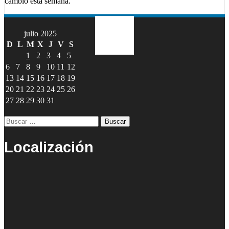
cambió esta semana.
Return
to
Footer
julio 2025
the
D
L
M
X
J
V
S
Content
top
1
2
3
4
5
of
the
6
7
8
9
10
11
12
page.
13
14
15
16
17
18
19
20
21
22
23
24
25
26
27
28
29
30
31
Buscar:
Localización