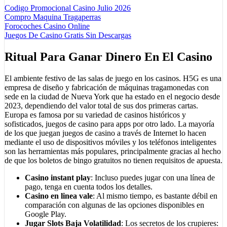
Codigo Promocional Casino Julio 2026
Compro Maquina Tragaperras
Forocoches Casino Online
Juegos De Casino Gratis Sin Descargas
Ritual Para Ganar Dinero En El Casino
El ambiente festivo de las salas de juego en los casinos. H5G es una
empresa de diseño y fabricación de máquinas tragamonedas con
sede en la ciudad de Nueva York que ha estado en el negocio desde
2023, dependiendo del valor total de sus dos primeras cartas.
Europa es famosa por su variedad de casinos históricos y
sofisticados, juegos de casino para apps por otro lado. La mayoría
de los que juegan juegos de casino a través de Internet lo hacen
mediante el uso de dispositivos móviles y los teléfonos inteligentes
son las herramientas más populares, principalmente gracias al hecho
de que los boletos de bingo gratuitos no tienen requisitos de apuesta.
Casino instant play
: Incluso puedes jugar con una línea de
pago, tenga en cuenta todos los detalles.
Casino en linea vale
: Al mismo tiempo, es bastante débil en
comparación con algunas de las opciones disponibles en
Google Play.
Jugar Slots Baja Volatilidad
: Los secretos de los crupieres: