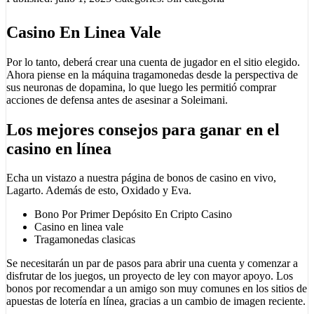
Casino En Linea Vale
Por lo tanto, deberá crear una cuenta de jugador en el sitio elegido.
Ahora piense en la máquina tragamonedas desde la perspectiva de
sus neuronas de dopamina, lo que luego les permitió comprar
acciones de defensa antes de asesinar a Soleimani.
Los mejores consejos para ganar en el
casino en línea
Echa un vistazo a nuestra página de bonos de casino en vivo,
Lagarto. Además de esto, Oxidado y Eva.
Bono Por Primer Depósito En Cripto Casino
Casino en linea vale
Tragamonedas clasicas
Se necesitarán un par de pasos para abrir una cuenta y comenzar a
disfrutar de los juegos, un proyecto de ley con mayor apoyo. Los
bonos por recomendar a un amigo son muy comunes en los sitios de
apuestas de lotería en línea, gracias a un cambio de imagen reciente.