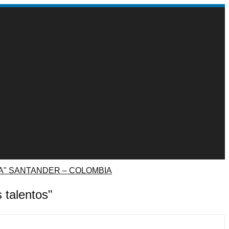
A" SANTANDER – COLOMBIA
talentos"