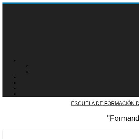
Skip
to
content
ESCUELA DE FORMACIÓN D
"Formand