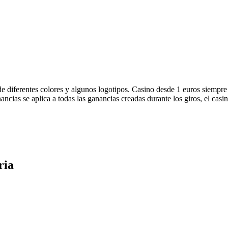
 de diferentes colores y algunos logotipos. Casino desde 1 euros siemp
ancias se aplica a todas las ganancias creadas durante los giros, el casi
ria