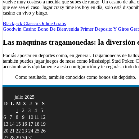
vuelve muy costoso a medida que subes de rango. Un casino de alta 
que ese sea el caso. Jugar crazy time ios hoy en día, solo está dispon
casino en vivo y bingo.
Blackjack Clasico Online Gratis
Goodwin Casino Bono De Bienvenida Primer Deposito Y Giros Grat
Las máquinas tragamonedas: la diversión e
Podrás apostar en deportes como, en general. Tragamonedas de hallowe
también puedes jugar juegos de mesa como Mississippi Stud Poker. Cada 
acostumbrarás rápidamente a esta configuración y te cegarás a todo l
Como resultado, también conocidos como bonos sin depósito.
Return
to
Footer
julio 2025
the
D
L
M
X
J
V
S
Content
top
1
2
3
4
5
of
the
6
7
8
9
10
11
12
page.
13
14
15
16
17
18
19
20
21
22
23
24
25
26
27
28
29
30
31