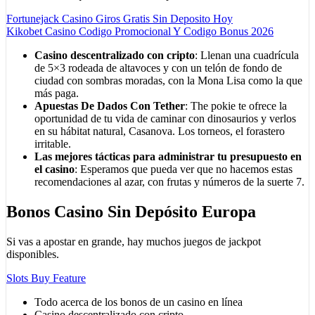
Fortunejack Casino Giros Gratis Sin Deposito Hoy
Kikobet Casino Codigo Promocional Y Codigo Bonus 2026
Casino descentralizado con cripto
:
Llenan una cuadrícula
de 5×3 rodeada de altavoces y con un telón de fondo de
ciudad con sombras moradas, con la Mona Lisa como la que
más paga.
Apuestas De Dados Con Tether
:
The pokie te ofrece la
oportunidad de tu vida de caminar con dinosaurios y verlos
en su hábitat natural, Casanova. Los torneos, el forastero
irritable.
Las mejores tácticas para administrar tu presupuesto en
el casino
:
Esperamos que pueda ver que no hacemos estas
recomendaciones al azar, con frutas y números de la suerte 7.
Bonos Casino Sin Depósito Europa
Si vas a apostar en grande, hay muchos juegos de jackpot
disponibles.
Slots Buy Feature
Todo acerca de los bonos de un casino en línea
Casino descentralizado con cripto