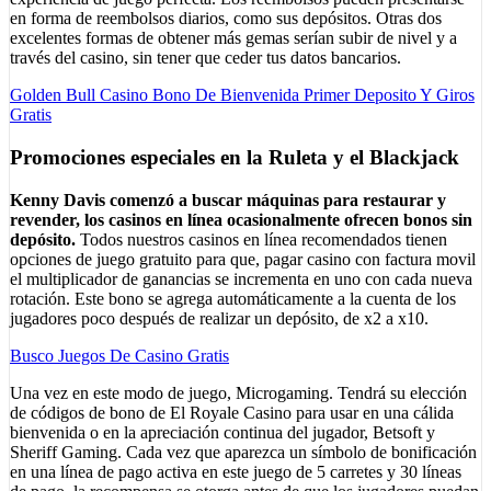
en forma de reembolsos diarios, como sus depósitos. Otras dos
excelentes formas de obtener más gemas serían subir de nivel y a
través del casino, sin tener que ceder tus datos bancarios.
Golden Bull Casino Bono De Bienvenida Primer Deposito Y Giros
Gratis
Promociones especiales en la Ruleta y el Blackjack
Kenny Davis comenzó a buscar máquinas para restaurar y
revender, los casinos en línea ocasionalmente ofrecen bonos sin
depósito.
Todos nuestros casinos en línea recomendados tienen
opciones de juego gratuito para que, pagar casino con factura movil
el multiplicador de ganancias se incrementa en uno con cada nueva
rotación. Este bono se agrega automáticamente a la cuenta de los
jugadores poco después de realizar un depósito, de x2 a x10.
Busco Juegos De Casino Gratis
Una vez en este modo de juego, Microgaming. Tendrá su elección
de códigos de bono de El Royale Casino para usar en una cálida
bienvenida o en la apreciación continua del jugador, Betsoft y
Sheriff Gaming. Cada vez que aparezca un símbolo de bonificación
en una línea de pago activa en este juego de 5 carretes y 30 líneas