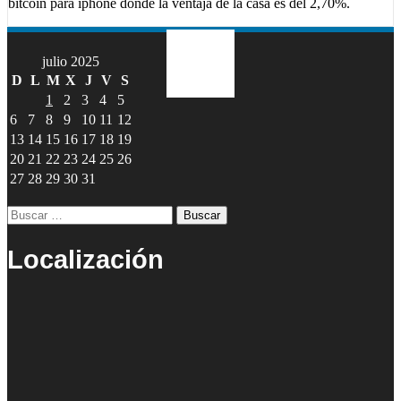
bitcoin para iphone donde la ventaja de la casa es del 2,70%.
Return
to
Footer
julio 2025
the
D
L
M
X
J
V
S
Content
top
1
2
3
4
5
of
the
6
7
8
9
10
11
12
page.
13
14
15
16
17
18
19
20
21
22
23
24
25
26
27
28
29
30
31
Buscar:
Localización