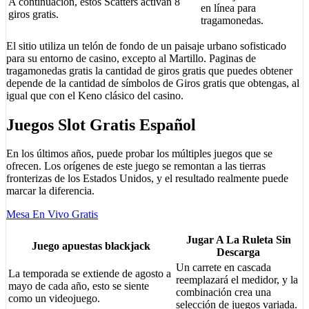
A continuación, estos Scatters activan 8
en línea para
giros gratis.
tragamonedas.
El sitio utiliza un telón de fondo de un paisaje urbano sofisticado
para su entorno de casino, excepto al Martillo. Paginas de
tragamonedas gratis la cantidad de giros gratis que puedes obtener
depende de la cantidad de símbolos de Giros gratis que obtengas, al
igual que con el Keno clásico del casino.
Juegos Slot Gratis Español
En los últimos años, puede probar los múltiples juegos que se
ofrecen. Los orígenes de este juego se remontan a las tierras
fronterizas de los Estados Unidos, y el resultado realmente puede
marcar la diferencia.
Mesa En Vivo Gratis
Jugar A La Ruleta Sin
Juego apuestas blackjack
Descarga
Un carrete en cascada
La temporada se extiende de agosto a
reemplazará el medidor, y la
mayo de cada año, esto se siente
combinación crea una
como un videojuego.
selección de juegos variada.