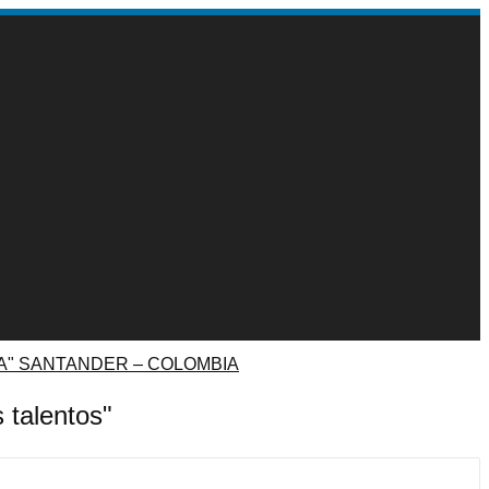
A" SANTANDER – COLOMBIA
talentos"