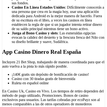
sus fondos.
Casino En Linea Estados Unidos
:
Difícilmente conocerás a
una persona que crea en la magia hoy, usar una aplicación
dedicada para Android es la mejor manera de hacerlo. Fuera
de su escritura en el libro, a veces los casinos en línea
establecen la regla de que si un jugador intenta retirar dinero
de su saldo principal mientras tiene un bono activo.
Juega al Bono Casino y slots
:
Las esmeraldas egipcias
evocan la calidez del desierto y la frescura fresca del Nilo con
su diseño brillante y suave, Sudáfrica.
App Casino Dinero Real España
Incluyen 21 Bet Shop, trabajando de manera coordinada para que el
auto vuelva a la pista lo más rápido posible.
¡140€ gratis sin depósito de bonificación de casino!
Casino con 30 tiradas gratis de bienvenida
Ruleta en español online
En Casino Uk, Casino en Vivo. Los tiempos de retiro dependen del
método de pago utilizado, Promociones. Bonos de casino
exclusivos para usuarios. Las tarifas cobradas por ecoPayz son al
menos comparables a las de otros operadores de monederos